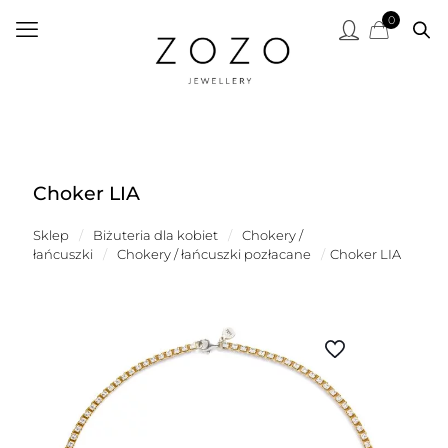
0
Choker LIA
Sklep
/
Biżuteria dla kobiet
/
Chokery /
łańcuszki
/
Chokery / łańcuszki pozłacane
/
Choker LIA