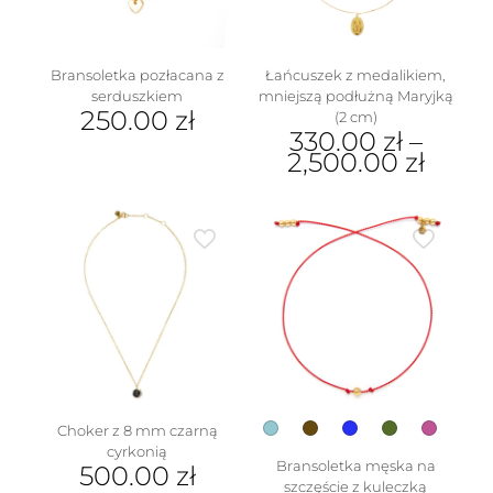
na
stronie
produktu
Bransoletka pozłacana z
Łańcuszek z medalikiem,
serduszkiem
mniejszą podłużną Maryjką
250.00
zł
(2 cm)
330.00
zł
–
2,500.00
zł
Ten
w
produkt
ma
wiele
wariantów.
Opcje
można
wybrać
na
stronie
produktu
Choker z 8 mm czarną
cyrkonią
Bransoletka męska na
500.00
zł
szczęście z kuleczką