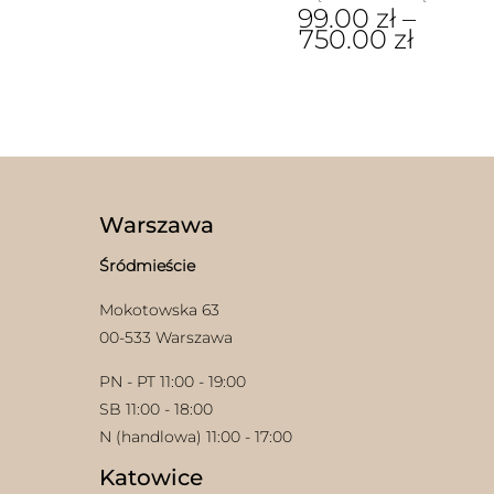
99.00
zł
–
750.00
zł
Ten
produkt
ma
wiele
wariantów.
Opcje
można
wybrać
Warszawa
na
stronie
Śródmieście
produktu
Mokotowska 63
00-533 Warszawa
PN - PT 11:00 - 19:00
SB 11:00 - 18:00
N (handlowa) 11:00 - 17:00
Katowice