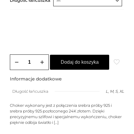
Długość łańcuszka
ilość
Choker
Dodaj do koszyka
LIA
Informacje dodatkowe
Długość łańcuszka
L, M, S, XL
Choker wykonany jest z połączenia srebra próby 925 i
srebra próby 925 pozłoconego 24K złotem. Dzięki
precyzyjnemu szlifowi i specjalnemu wykończeniu, choker
pięknie odbija światło i
[…]