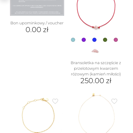
Opcje
można
można
wybrać
wybrać
na
na
stronie
Bon upominkowy / voucher
stronie
produktu
0.00
zł
produktu
Bransoletka na szczęście z
przelotowym kwarcem
różowym (kamień miłości)
250.00
zł
Ten
produkt
ma
wiele
wariantów.
Opcje
można
wybrać