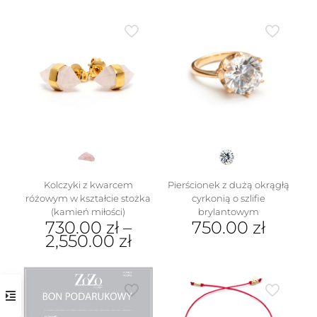
produkt
produkt
ma
ma
wiele
wiele
wariantów.
wariantów.
Opcje
Opcje
można
można
wybrać
wybrać
na
na
stronie
stronie
produktu
produktu
Kolczyki z kwarcem
Pierścionek z dużą okrągłą
różowym w kształcie stożka
cyrkonią o szlifie
(kamień miłości)
brylantowym
730.00
zł
–
750.00
zł
2,550.00
zł
Ten
Ten
produkt
produkt
ma
ma
wiele
wiele
wariantów.
wariantów.
Opcje