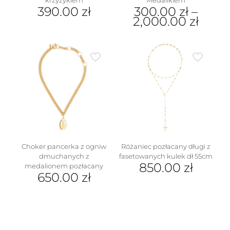
390.00
zł
300.00
zł
–
2,000.00
zł
Ten
produkt
ma
wiele
wariantów.
Opcje
można
wybrać
na
stronie
produktu
Choker pancerka z ogniw
Różaniec pozłacany długi z
dmuchanych z
fasetowanych kulek dł 55cm
850.00
zł
medalionem pozłacany
650.00
zł