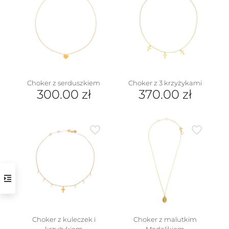
Choker z serduszkiem
Choker z 3 krzyżykami
300.00
zł
370.00
zł
Choker z kuleczek i
Choker z malutkim
krzyżykiem
Medalikiem