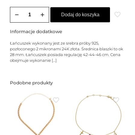
ilość
Łańcuszek
Dodaj do koszyka
pozłacany
ARIA
-
Informacje dodatkowe
M
Łańcuszek wykonany jest ze srebra próby 925,
pozłoconego 2 mikronami 24K złota. Średnica blaszki to ok
28 mm. Łańcuszek posiada regulację 42-44-46 cm. Cena
obejmuje wykonanie
[…]
Podobne produkty