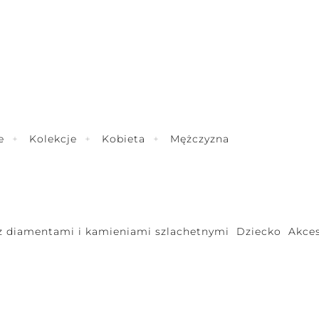
e
Kolekcje
Kobieta
Mężczyzna
 z diamentami i kamieniami szlachetnymi
Dziecko
Akces