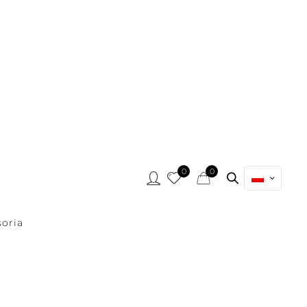
0
0
oria