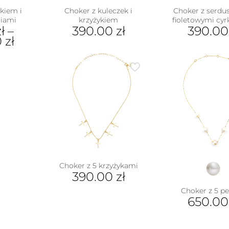
kiem i
Choker z kuleczek i
Choker z serdu
niami
krzyżykiem
fioletowymi cy
ł
–
390.00
zł
390.0
0
zł
ukt
e
antów.
e
na
ać
ie
uktu
Choker z 5 krzyżykami
390.00
zł
Choker z 5 p
650.0
Ten
pro