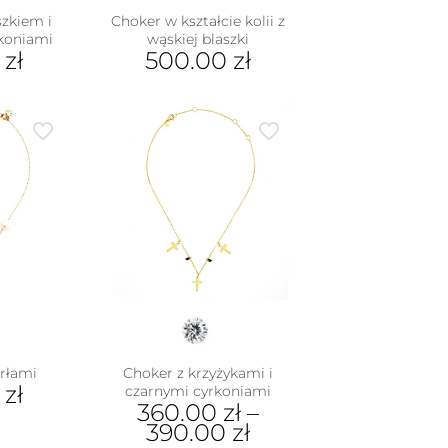
szkiem i
Choker w kształcie kolii z
rkoniami
wąskiej blaszki
0
zł
500.00
zł
erłami
Choker z krzyżykami i
0
zł
czarnymi cyrkoniami
360.00
zł
–
390.00
zł
dukt