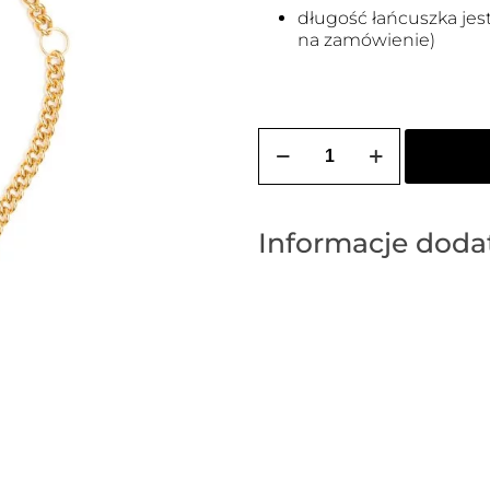
długość łańcuszka je
na zamówienie)
ilość
Choker
pancerka
z
ogniw
dmuchanych
Informacje dod
z
medalionem
pozłacany