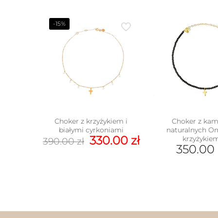
-15%
Choker z kam
Choker z krzyżykiem i
naturalnych On
białymi cyrkoniami
Pierwotna
Aktualna
330.00
zł
krzyżykie
390.00
zł
350.00
cena
cena
wynosiła:
wynosi:
390.00 zł.
330.00 zł.