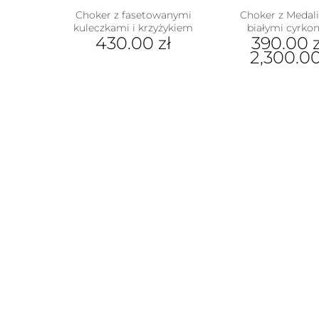
Choker z fasetowanymi
Choker z Medali
kuleczkami i krzyżykiem
białymi cyrko
430.00
zł
390.00
z
2,300.0
Ten
prod
ma
wiel
wari
Opcj
moż
wybr
na
stron
prod