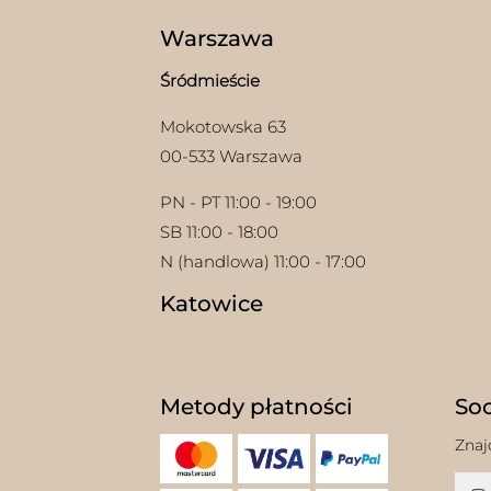
stron
prod
Warszawa
Śródmieście
Mokotowska 63
00-533 Warszawa
PN - PT 11:00 - 19:00
SB 11:00 - 18:00
N (handlowa) 11:00 - 17:00
Katowice
Metody płatności
Soc
Znaj
w