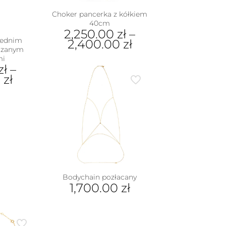
Choker pancerka z kółkiem
40cm
2,250.00
zł
–
rednim
2,400.00
zł
dzanym
Ten
mi
zł
–
produkt
0
zł
ma
wiele
wariantów.
dukt
Opcje
można
e
wybrać
iantów.
na
je
stronie
na
produktu
rać
Bodychain pozłacany
nie
1,700.00
zł
duktu