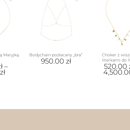
ą Maryjką
Bodychain pozłacany „bra”
Choker z wis
950.00
zł
literkami do 1
ł
–
520.00
zł
4,500.
Ten
ukt
pro
ma
e
wiel
antów.
war
e
Opc
na
moż
ać
wyb
na