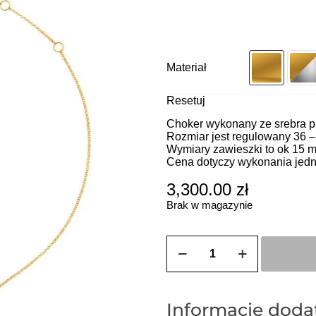
Materiał
Resetuj
Choker wykonany ze srebra pr
Rozmiar jest regulowany 36 –
Wymiary zawieszki to ok 15 
Cena dotyczy wykonania jedn
3,300.00
zł
Brak w magazynie
ilość
ZOZO
CHARMS
-
Choker
z
Informacje dod