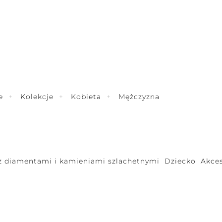
e
Kolekcje
Kobieta
Mężczyzna
 z diamentami i kamieniami szlachetnymi
Dziecko
Akces