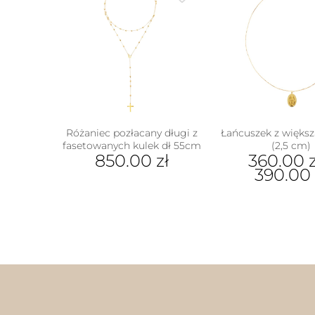
Różaniec pozłacany długi z
Łańcuszek z większ
fasetowanych kulek dł 55cm
(2,5 cm)
850.00
zł
360.00
z
390.00
Ten
prod
ma
wiel
wari
Opcj
moż
wybr
na