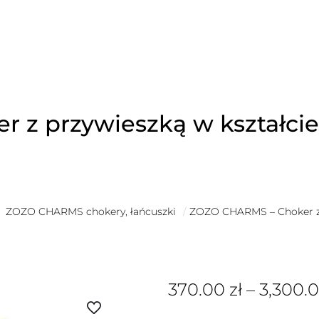
 z przywieszką w kształci
ZOZO CHARMS chokery, łańcuszki
/
ZOZO CHARMS – Choker z p
370.00
zł
–
3,300.