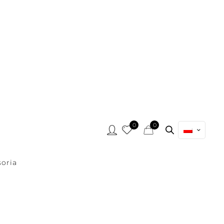
0
0
oria