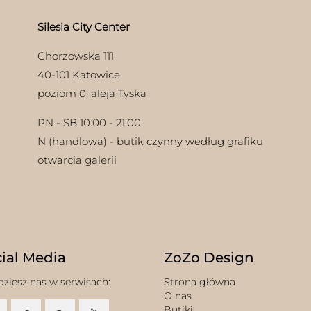
ie
stro
uktu
pro
Silesia City Center
Chorzowska 111
40-101 Katowice
poziom 0, aleja Tyska
PN - SB 10:00 - 21:00
N (handlowa) - butik czynny według grafiku
otwarcia galerii
ial Media
ZoZo Design
dziesz nas w serwisach:
Strona główna
O nas
Butiki