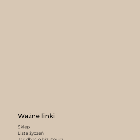
nie
duktu
Ważne linki
Sklep
Lista życzeń
Jak dbać o biżuterię?