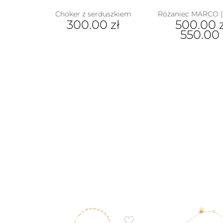
Choker z serduszkiem
Różaniec MARCO (
300.00
zł
500.00
550.00
Ten
prod
ma
wiel
wari
Opcj
moż
wybr
na
stron
prod