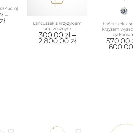
dł 45cm)
zł
–
zł
Łańcuszek z krzyżykiem
Łańcuszek z ś
poprzecznym
krzyżem wysa
300.00
zł
–
ukt
cyrkonia
570.00
2,800.00
zł
600.0
e
Ten
antów.
Ten
produkt
e
pro
ma
na
ma
wiele
ać
wiel
wariantów.
war
Opcje
ie
Opc
można
uktu
moż
wybrać
wyb
na
na
stronie
stro
produktu
pro