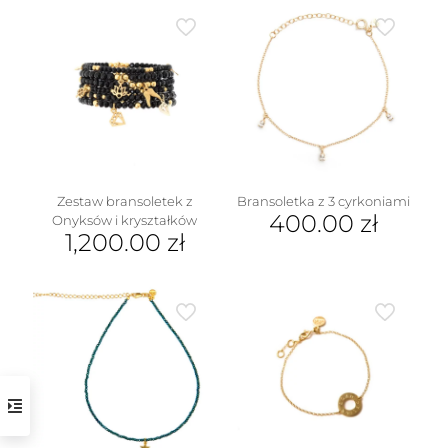
Zestaw bransoletek z
Bransoletka z 3 cyrkoniami
400.00
zł
Onyksów i kryształków
1,200.00
zł