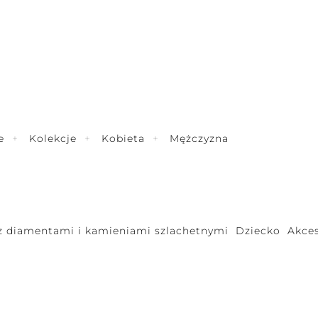
e
Kolekcje
Kobieta
Mężczyzna
 z diamentami i kamieniami szlachetnymi
Dziecko
Akces