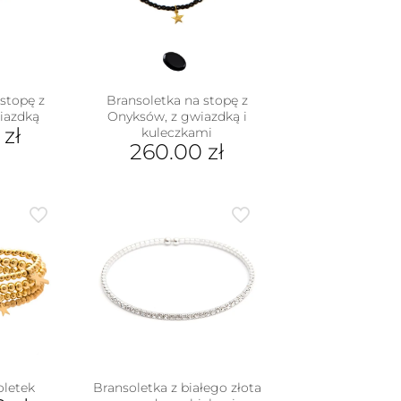
stopę z
Bransoletka na stopę z
iazdką
Onyksów, z gwiazdką i
0
zł
kuleczkami
260.00
zł
oletek
Bransoletka z białego złota