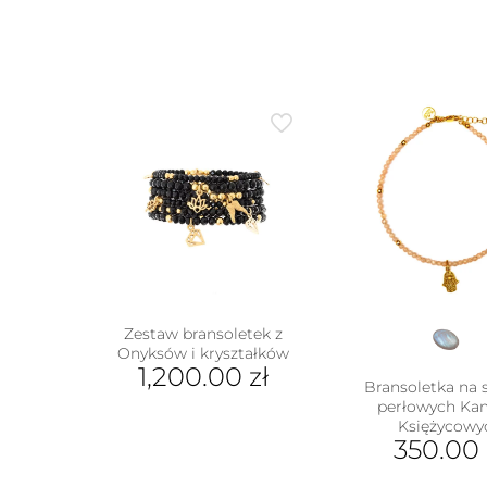
Zestaw bransoletek z
Onyksów i kryształków
1,200.00
zł
Bransoletka na 
perłowych Ka
Księżycowy
350.00