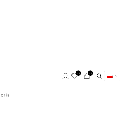
0
0
oria