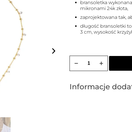
bransoletka wykonana 
mikronami 24k złota,
zaprojektowana tak, ab
długość bransoletki t
3 cm, wysokość krzyżyk
ilość
Bransoletka
różańcowa/choker
różańcowy
z
krzyżykiem
Informacje dod
i
białymi
cyrkoniami