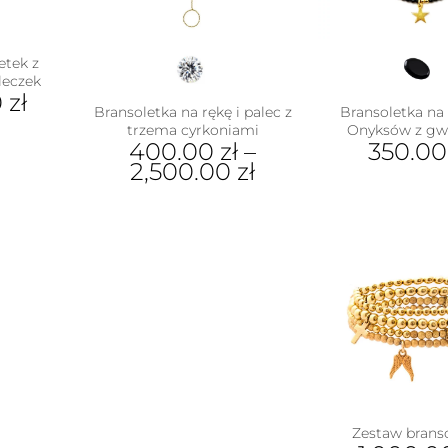
etek z
leczek
0
zł
Bransoletka na rękę i palec z
Bransoletka na 
trzema cyrkoniami
Onyksów z gw
400.00
zł
–
350.0
2,500.00
zł
Ten
produkt
ma
wiele
wariantów.
Opcje
można
wybrać
na
stronie
produktu
Zestaw brans