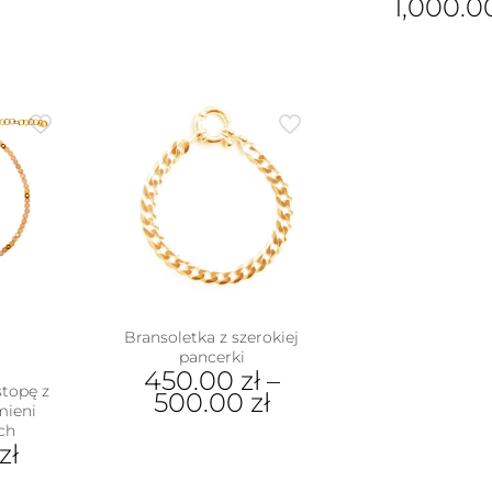
1,000.
Bransoletka z szerokiej
pancerki
450.00
zł
–
stopę z
500.00
zł
mieni
ch
Ten
zł
produkt
ma