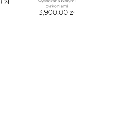
00
zł
wysadzana białymi
cyrkoniami
3,900.00
zł