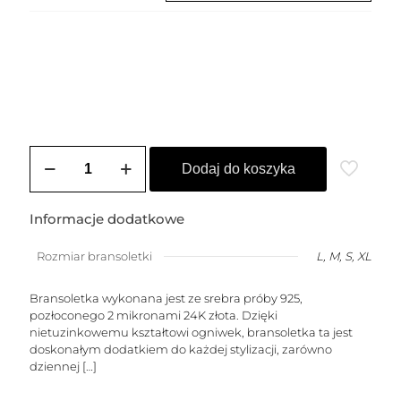
ilość
Bransoletka
Dodaj do koszyka
pozłacana
LUCIA
Informacje dodatkowe
Rozmiar bransoletki
L, M, S, XL
Bransoletka wykonana jest ze srebra próby 925,
pozłoconego 2 mikronami 24K złota. Dzięki
nietuzinkowemu kształtowi ogniwek, bransoletka ta jest
doskonałym dodatkiem do każdej stylizacji, zarówno
dziennej
[…]