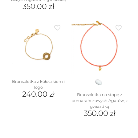
350.00
zł
w
Bransoletka z kółeczkiem i
logo
240.00
zł
Bransoletka na stopę z
pomarańczowych Agatów, z
gwiazdką
350.00
zł