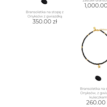
Zestaw branso
1,000.0
Bransoletka na stopę z
Onyksów z gwiazdką
350.00
zł
Bransoletka na 
Onyksów, z gwia
kuleczkam
260.0