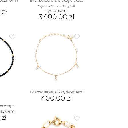
eczkiem i
Bransoletka z białego złota
wysadzana białymi
0
zł
cyrkoniami
3,900.00
zł
Bransoletka z 3 cyrkoniami
400.00
zł
stopę z
yżykiem
0
zł