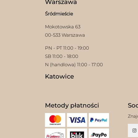
Warszawa
Śródmieście
Mokotowska 63
00-533 Warszawa
PN - PT 11:00 - 19:00
SB 11:00 - 18:00
N (handlowa) 11:00 - 17:00
Katowice
Metody płatności
Soc
Znaj
w