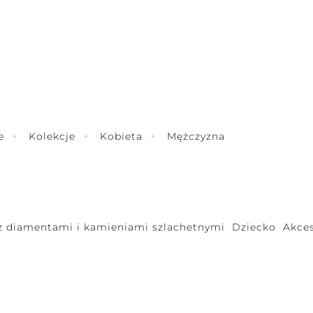
e
Kolekcje
Kobieta
Mężczyzna
 z diamentami i kamieniami szlachetnymi
Dziecko
Akces