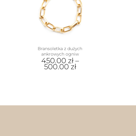
Bransoletka z dużych
ankrowych ogniw
450.00
zł
–
500.00
zł
Ten
produkt
ma
wiele
wariantów.
Opcje
można
wybrać
na
stronie
produktu