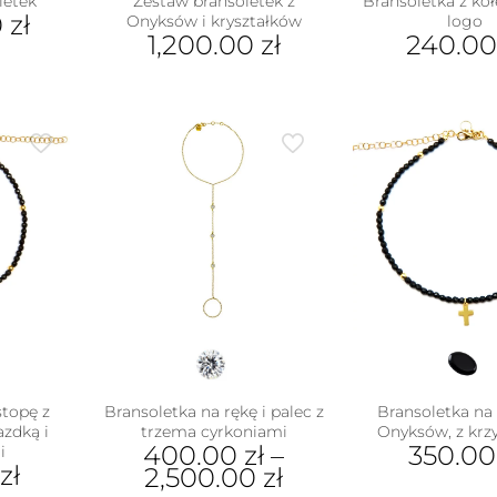
letek
Zestaw bransoletek z
Bransoletka z kół
0
zł
Onyksów i kryształków
logo
1,200.00
zł
240.0
stopę z
Bransoletka na rękę i palec z
Bransoletka na 
zdką i
trzema cyrkoniami
Onyksów, z krz
400.00
zł
–
350.0
i
0
zł
2,500.00
zł