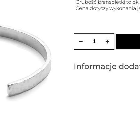
Grubość bransoletki to ok
Cena dotyczy wykonania je
ilość
Bransoletka
męska
srebrna
DANTE
Informacje dod