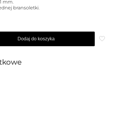
 1 mm.
dnej bransoletki.
Dodaj do koszyka
atkowe