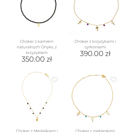
Choker z kamieni
Choker z krzyżykami i
naturalnych Onyks, z
cyrkoniami
w
390.00
zł
krzyżykiem
350.00
zł
Choker z Medalikiem i
Choker z niebieskimi