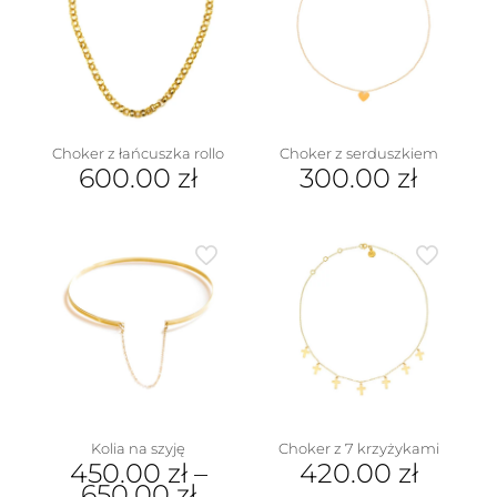
na
stronie
produktu
Choker z łańcuszka rollo
Choker z serduszkiem
600.00
zł
300.00
zł
Kolia na szyję
Choker z 7 krzyżykami
450.00
zł
–
420.00
zł
650.00
zł