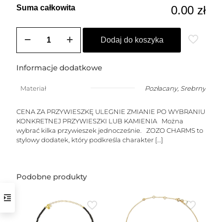
Suma całkowita
0.00 zł
ilość
ZOZO
Dodaj do koszyka
CHARMS
-
Przywieszki
Informacje dodatkowe
dmuchane
w
Materiał
Pozłacany
,
Srebrny
kształcie
znaku
zodiaku
CENA ZA PRZYWIESZKĘ ULEGNIE ZMIANIE PO WYBRANIU
-
KONKRETNEJ PRZYWIESZKI LUB KAMIENIA Można
do
wybrać kilka przywieszek jednocześnie. ZOZO CHARMS to
wyboru
stylowy dodatek, który podkreśla charakter
[…]
dla
spersonalizowanego
chokera
lub
Podobne produkty
bransoletki