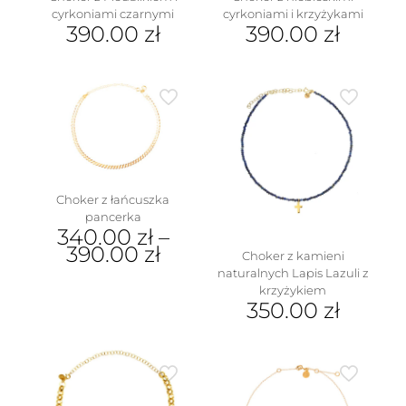
cyrkoniami czarnymi
cyrkoniami i krzyżykami
390.00
zł
390.00
zł
Choker z łańcuszka
pancerka
340.00
zł
–
390.00
zł
Choker z kamieni
naturalnych Lapis Lazuli z
Ten
krzyżykiem
produkt
350.00
zł
ma
wiele
wariantów.
Opcje
można
wybrać