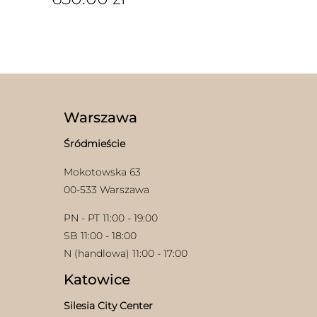
Ten
produkt
ma
wiele
wariantów.
Opcje
można
wybrać
Warszawa
na
stronie
Śródmieście
produktu
Mokotowska 63
00-533 Warszawa
PN - PT 11:00 - 19:00
SB 11:00 - 18:00
N (handlowa) 11:00 - 17:00
Katowice
Silesia City Center