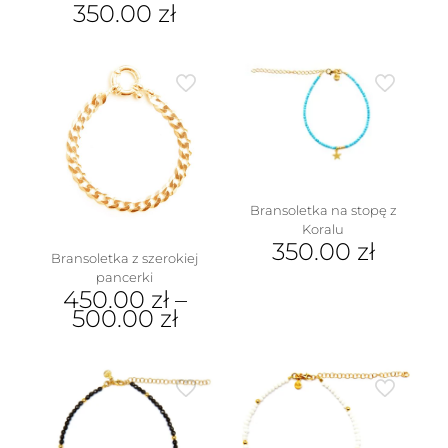
350.00
zł
Bransoletka na stopę z
Koralu
350.00
zł
Bransoletka z szerokiej
pancerki
450.00
zł
–
500.00
zł
Ten
produkt
ma
wiele
wariantów.
Opcje