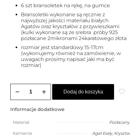
6 szt bransoletek na rękę, na gumce
Bransoletki wykonane są ręcznie z
najwyższej jakości materiału białych
Agatów oraz kryształów z przywieszkami
(kulki wykonane są ze srebra próby 925
pozłacane 2mikronami 24karatowego złota
rozmiar jest standardowy 15-17cm
(wykonujemy również na zamówienie, w
uwagach prosimy napisać jaki ma być
rozmiar)
ilość
Zestaw
Dodaj do koszyka
bransoletek
z
białych
Informacje dodatkowe
Agatów
i
Materiał
Pozłacany
kryształów
Kamienie
Agat biały
,
Kryształ