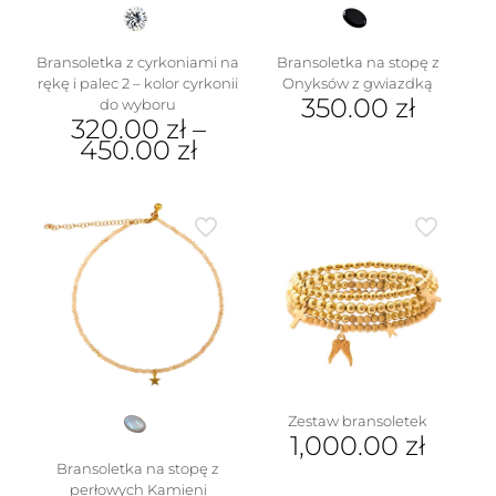
Bransoletka z cyrkoniami na
Bransoletka na stopę z
rękę i palec 2 – kolor cyrkonii
Onyksów z gwiazdką
350.00
zł
do wyboru
320.00
zł
–
450.00
zł
Ten
produkt
ma
wiele
wariantów.
Opcje
można
wybrać
na
stronie
produktu
Zestaw bransoletek
1,000.00
zł
Bransoletka na stopę z
perłowych Kamieni