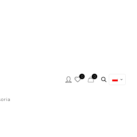
0
0
oria