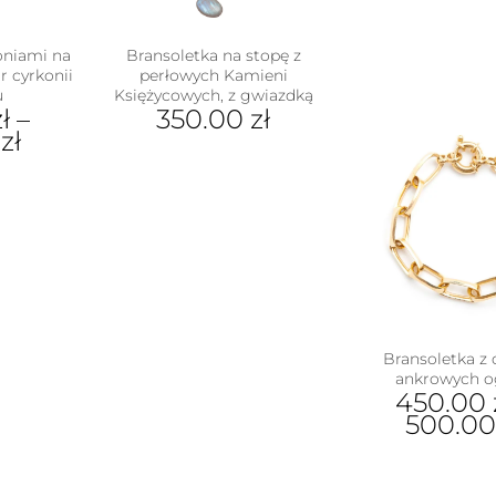
oniami na
Bransoletka na stopę z
or cyrkonii
perłowych Kamieni
u
Księżycowych, z gwiazdką
ł
–
350.00
zł
0
zł
ukt
e
antów.
e
na
ać
Bransoletka z
ie
ankrowych 
uktu
450.00
500.0
Ten
pro