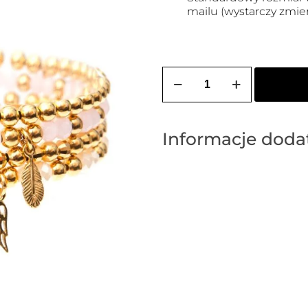
mailu (wystarczy zmi
ilość
Zestaw
bransoletek
pastelowych
Informacje dod