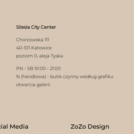
na
stronie
produktu
Silesia City Center
Chorzowska 111
40-101 Katowice
poziom 0, aleja Tyska
PN - SB 10:00 - 21:00
N (handlowa) - butik czynny według grafiku
otwarcia galerii
ial Media
ZoZo Design