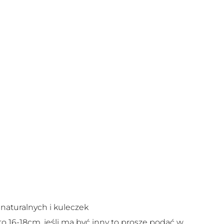
 naturalnych i kuleczek
o 16-18cm, jeśli ma być inny to proszę podać w