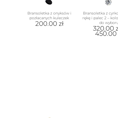
Bransoletka z onyksów i
Bransoletka z cyrk
pozłacanych kuleczek
rękę i palec 2 – kol
200.00
zł
do wybor
320.00
z
450.0
Ten
prod
ma
wiel
wari
Opcj
moż
wybr
na
stron
prod