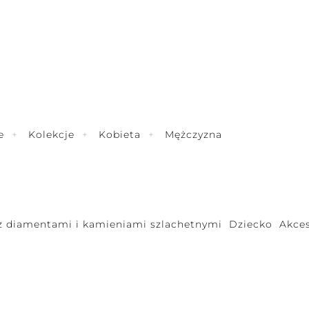
e
Kolekcje
Kobieta
Mężczyzna
 z diamentami i kamieniami szlachetnymi
Dziecko
Akces