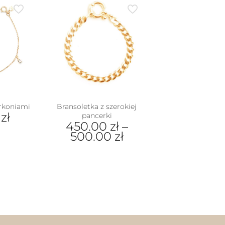
ma
wiel
war
Opc
moż
wyb
na
stro
pro
yrkoniami
Bransoletka z szerokiej
0
zł
pancerki
450.00
zł
–
500.00
zł
Ten
produkt
ma
wiele
wariantów.
Opcje
można
wybrać