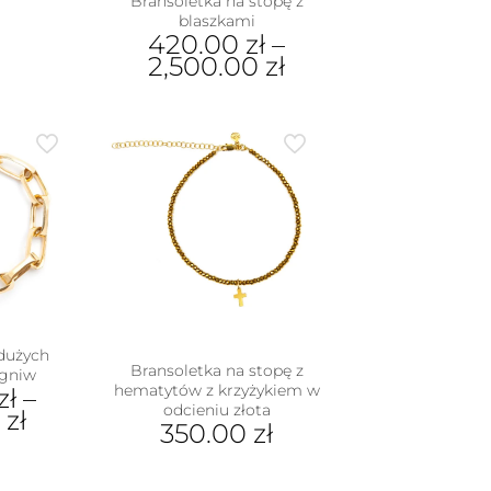
Bransoletka na stopę z
blaszkami
420.00
zł
–
2,500.00
zł
Ten
produkt
ma
wiele
wariantów.
Opcje
można
wybrać
na
stronie
produktu
 dużych
Bransoletka na stopę z
ogniw
hematytów z krzyżykiem w
zł
–
odcieniu złota
0
zł
350.00
zł
dukt