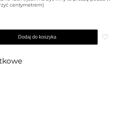
erzyć centymetrem)
Dodaj do koszyka
atkowe