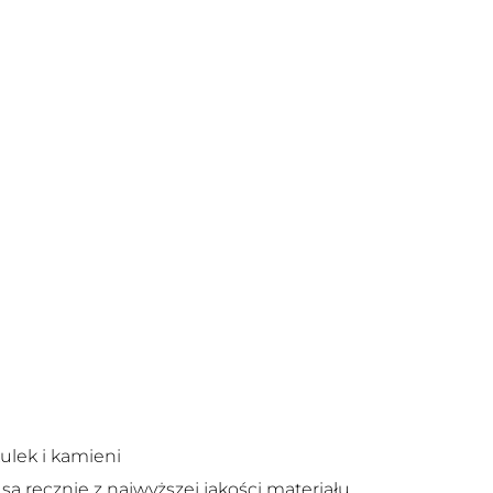
kulek i kamieni
ą ręcznie z najwyższej jakości materiału