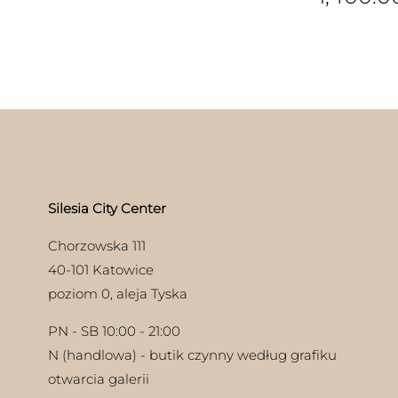
Silesia City Center
Chorzowska 111
40-101 Katowice
poziom 0, aleja Tyska
PN - SB 10:00 - 21:00
N (handlowa) - butik czynny według grafiku
otwarcia galerii