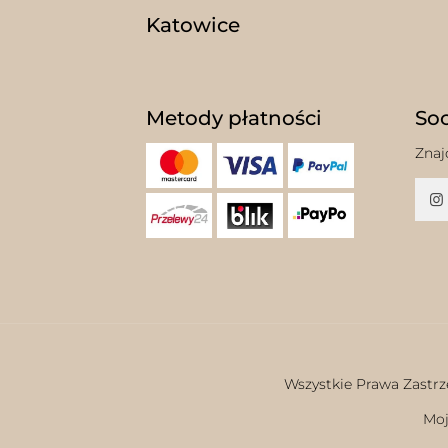
Katowice
Metody płatności
Soc
Znaj
Wszystkie Prawa Zastrz
Moj
w