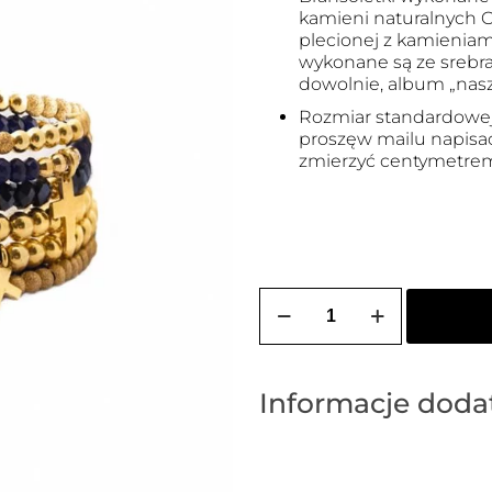
kamieni naturalnych O
plecionej z kamieniami
wykonane są ze srebr
dowolnie, album „nasz
Rozmiar standardowej b
proszęw mailu napisać 
zmierzyć centymetrem)
ilość
Zestaw
bransoletek
Informacje dod