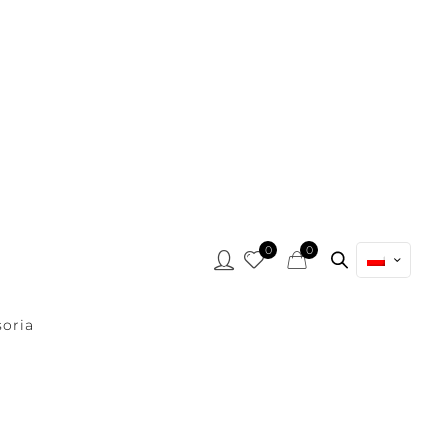
0
0
oria