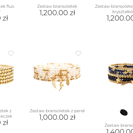
ek fluo
Zestaw bransoletek
Zestaw bransoletek
1,200.00
zł
r
kryształk
0
zł
1,200.
etek z
Zestaw bransoletek z pereł
1,000.00
zł
leczek
0
zł
Zestaw brans
1,400.