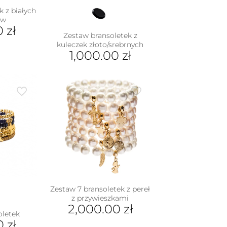
 z białych
ów
00
zł
Zestaw bransoletek z
kuleczek złoto/srebrnych
1,000.00
zł
Zestaw 7 bransoletek z pereł
z przywieszkami
2,000.00
zł
oletek
00
zł