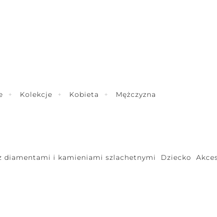
e
Kolekcje
Kobieta
Mężczyzna
 z diamentami i kamieniami szlachetnymi
Dziecko
Akces