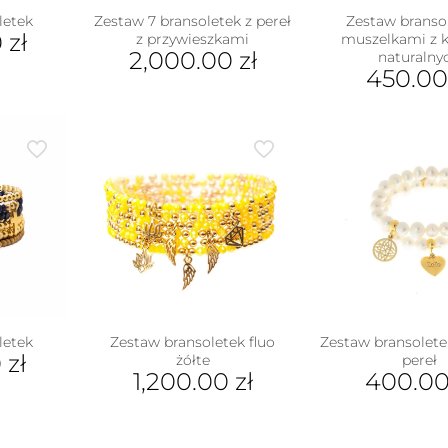
letek
Zestaw 7 bransoletek z pereł
Zestaw branso
0
zł
z przywieszkami
muszelkami z 
2,000.00
zł
naturalny
450.0
letek
Zestaw bransoletek fluo
Zestaw bransoletek
0
zł
żółte
pereł
1,200.00
zł
400.0