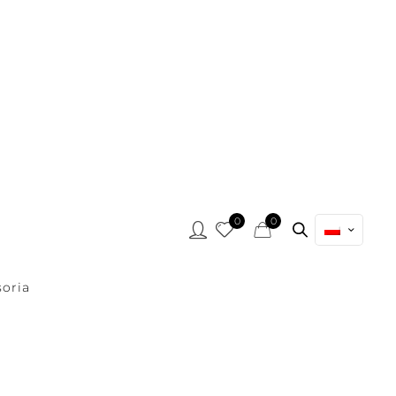
0
0
oria