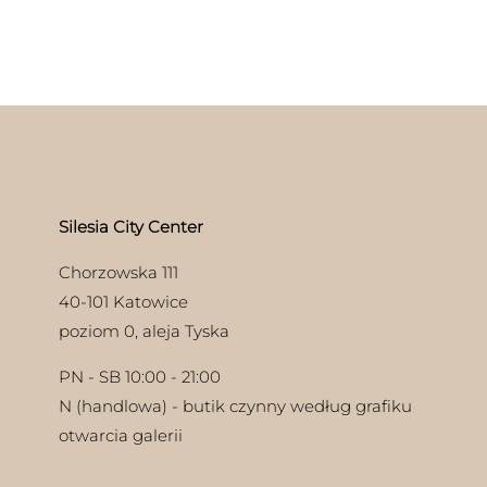
Silesia City Center
Chorzowska 111
40-101 Katowice
poziom 0, aleja Tyska
PN - SB 10:00 - 21:00
N (handlowa) - butik czynny według grafiku
otwarcia galerii