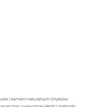
 kulek i kamieni naturalnych Onyksów
ą ręcznie z najwyższej jakości materiału