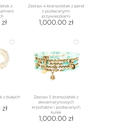
letek z
Zestaw 4 bransoletek z pereł
kamieni
z pozłacanymi
ch
przywieszkami
0
zł
1,000.00
zł
 z białych
Zestaw 5 bransoletek z
akwamarynowych
0
zł
kryształów i pozłacanych
kulek
1,000.00
zł