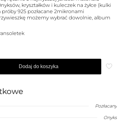
yksów, kryształków i kuleczek na żyłce (kulki
a próby 925 pozłacane 2mikronami
przywieszkę możemy wybrać dowolnie, album
ransoletek
Dodaj do koszyka
atkowe
Pozłacany
Onyks