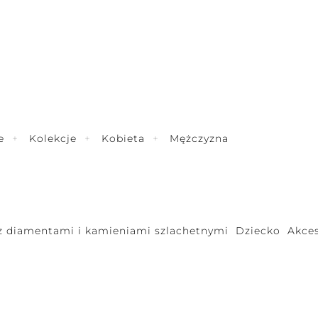
e
Kolekcje
Kobieta
Mężczyzna
 z diamentami i kamieniami szlachetnymi
Dziecko
Akces