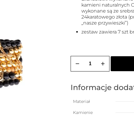
kamieni naturalnych On
wykonane są ze srebr
24karatowego złota (
„nasze przywieszki”)
zestaw zawiera 7 szt b
ilość
Zestaw
bransoletek
Informacje dod
Materiał
Kamienie