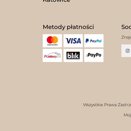
Metody płatności
Soc
Znaj
Wszystkie Prawa Zastrz
Moj
w