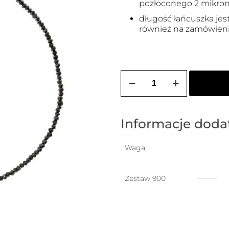
pozłoconego 2 mikrona
długość łańcuszka je
również na zamówieni
ilość
Choker
z
kamieni
naturalnych
-
Informacje dod
Onyksów,
z
cyrkonią
Waga
Zestaw 900