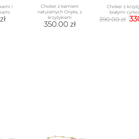
Choker z kamieni
kami i
Choker z krzyż
naturalnych Onyks, z
niami
białymi cyrk
Pi
zł
33
krzyżykiem
390.00
zł
350.00
zł
ce
wy
390