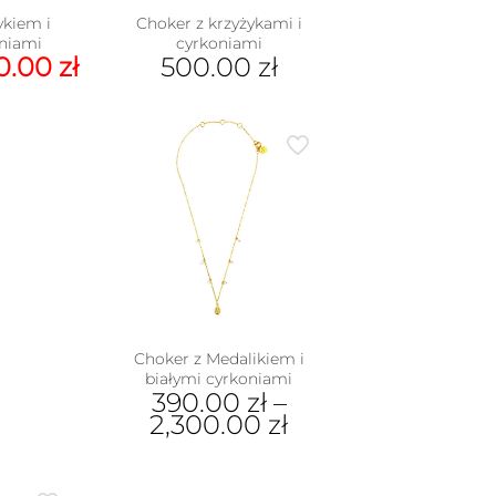
ykiem i
Choker z krzyżykami i
oniami
cyrkoniami
erwotna
Aktualna
0.00
zł
500.00
zł
na
cena
nosiła:
wynosi:
.00 zł.
330.00 zł.
Choker z Medalikiem i
białymi cyrkoniami
390.00
zł
–
2,300.00
zł
Ten
produkt