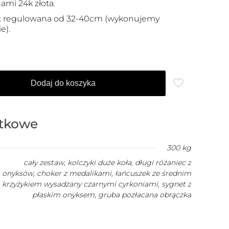
mi 24k złota.
st regulowana od 32-40cm (wykonujemy
e).
Dodaj do koszyka
atkowe
300 kg
cały zestaw, kolczyki duże koła, długi różaniec z
onyksów, choker z medalikami, łańcuszek ze średnim
krzyżykiem wysadzany czarnymi cyrkoniami, sygnet z
płaskim onyksem, gruba pozłacana obrączka