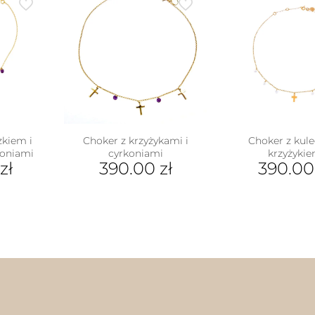
zkiem i
Choker z krzyżykami i
Choker z kule
koniami
cyrkoniami
krzyżyki
zł
390.00
zł
390.0