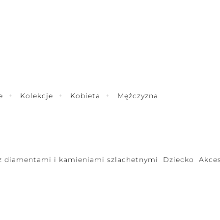
e
Kolekcje
Kobieta
Mężczyzna
 z diamentami i kamieniami szlachetnymi
Dziecko
Akces