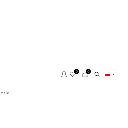
0
0
oria