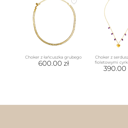
Choker z łańcuszka grubego
Choker z serdus
600.00
zł
fioletowymi cyr
390.00