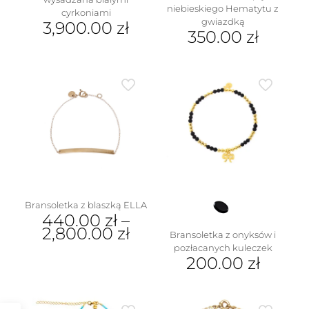
niebieskiego Hematytu z
cyrkoniami
gwiazdką
3,900.00
zł
350.00
zł
Bransoletka z blaszką ELLA
440.00
zł
–
2,800.00
zł
Bransoletka z onyksów i
pozłacanych kuleczek
Ten
200.00
zł
produkt
ma
wiele
wariantów.