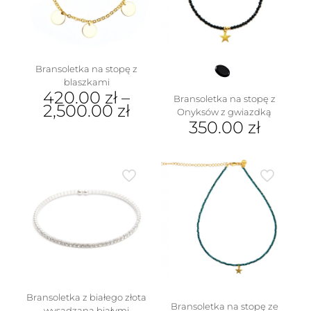
Bransoletka na stopę z
blaszkami
420.00
zł
–
Bransoletka na stopę z
2,500.00
zł
Onyksów z gwiazdką
350.00
zł
Ten
produkt
ma
wiele
wariantów.
Opcje
można
wybrać
na
stronie
produktu
Bransoletka z białego złota
Bransoletka na stopę ze
wysadzana białymi