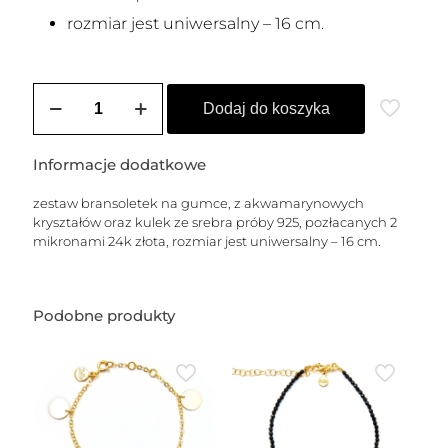
rozmiar jest uniwersalny – 16 cm.
ilość
Zestaw
Dodaj do koszyka
5
bransoletek
z
Informacje dodatkowe
akwamarynowych
kryształów
zestaw bransoletek na gumce, z akwamarynowych
i
kryształów oraz kulek ze srebra próby 925, pozłacanych 2
pozłacanych
mikronami 24k złota, rozmiar jest uniwersalny – 16 cm.
kulek
Podobne produkty