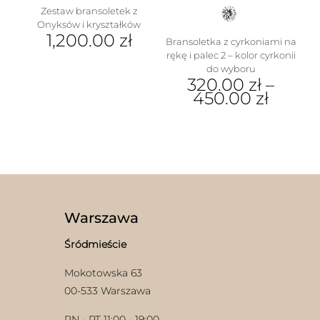
Zestaw bransoletek z
Onyksów i kryształków
1,200.00
zł
Bransoletka z cyrkoniami na
rękę i palec 2 – kolor cyrkonii
do wyboru
320.00
zł
–
450.00
zł
Ten
produkt
ma
wiele
wariantów.
Opcje
można
wybrać
Warszawa
na
stronie
Śródmieście
produktu
Mokotowska 63
00-533 Warszawa
PN - PT 11:00 - 19:00