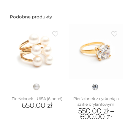
Podobne produkty
Pierścionek LUISA (6 pereł)
Pierścionek z cyrkonią o
650.00
zł
szlifie brylantowym
550.00
zł
–
Ten
600.00
zł
produkt
ma
Ten
wiele
produkt