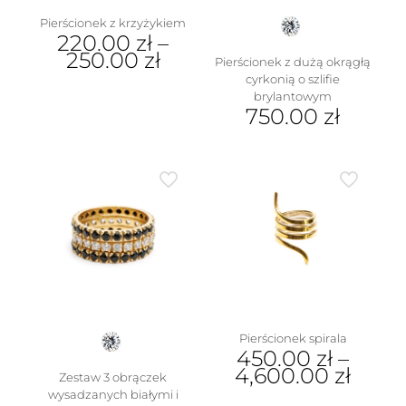
Pierścionek z krzyżykiem
220.00
zł
–
250.00
zł
Pierścionek z dużą okrągłą
cyrkonią o szlifie
Ten
brylantowym
produkt
750.00
zł
ma
wiele
Ten
wariantów.
produkt
Opcje
ma
można
wiele
wybrać
wariantów.
na
Opcje
stronie
można
produktu
wybrać
na
stronie
produktu
Pierścionek spirala
450.00
zł
–
4,600.00
zł
Zestaw 3 obrączek
wysadzanych białymi i
Ten