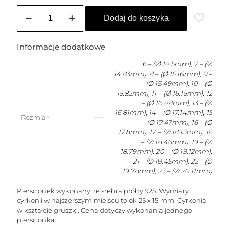
ilość
Pierścionek
Dodaj do koszyka
srebrny
PERA
Informacje dodatkowe
6 – (Ø 14.5mm), 7 – (Ø
14.83mm), 8 – (Ø 15.16mm), 9 –
(Ø 15.49mm), 10 – (Ø
15.82mm), 11 – (Ø 16.15mm), 12
– (Ø 16.48mm), 13 – (Ø
16.81mm), 14 – (Ø 17.14mm), 15
Rozmiar
– (Ø 17.47mm), 16 – (Ø
17.8mm), 17 – (Ø 18.13mm), 18
– (Ø 18.46mm), 19 – (Ø
18.79mm), 20 – (Ø 19.12mm),
21 – (Ø 19.45mm), 22 – (Ø
19.78mm), 23 – (Ø 20.11mm)
Pierścionek wykonany ze srebra próby 925. Wymiary
cyrkonii w najszerszym miejscu to ok 25 x 15 mm. Cyrkonia
w kształcie gruszki. Cena dotyczy wykonania jednego
pierścionka.