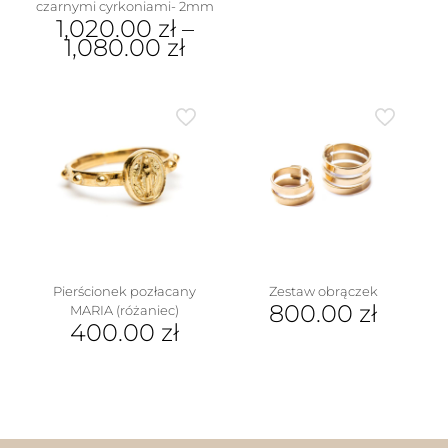
czarnymi cyrkoniami- 2mm
produkt
1,020.00
zł
–
ma
1,080.00
zł
wiele
wariantów.
Ten
Opcje
produkt
można
ma
wybrać
wiele
na
wariantów.
stronie
Opcje
w
produktu
można
wybrać
na
stronie
produktu
Pierścionek pozłacany
Zestaw obrączek
800.00
zł
MARIA (różaniec)
400.00
zł
Ten
Ten
produkt
produkt
ma
ma
wiele
wiele
wariantów.
wariantów.
Opcje