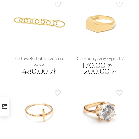
wariantów.
ma
Opcje
wiele
można
wariantów.
wybrać
Opcje
na
można
stronie
wybrać
produktu
na
stronie
produktu
Zestaw 8szt obrączek na
Geometryczny sygnet 2
170.00
zł
–
palce
480.00
zł
200.00
zł
Ten
produkt
ma
wiele
wariantów.
Opcje
można
wybrać
na
stronie
produktu