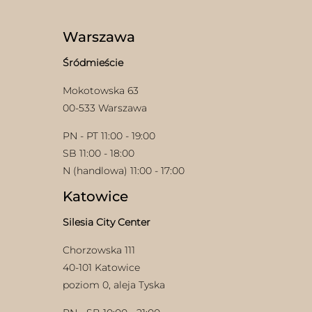
Opcje
można
można
wybrać
wybrać
na
Warszawa
na
stronie
stronie
produktu
Śródmieście
produktu
Mokotowska 63
00-533 Warszawa
PN - PT 11:00 - 19:00
SB 11:00 - 18:00
N (handlowa) 11:00 - 17:00
Katowice
Silesia City Center
Chorzowska 111
40-101 Katowice
poziom 0, aleja Tyska