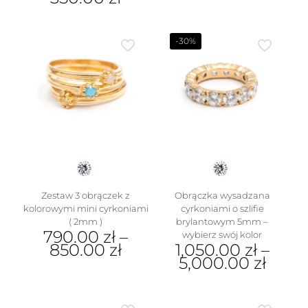
ma
Ten
wiele
produkt
wariantów.
ma
-30%
Opcje
wiele
można
wariantów.
wybrać
Opcje
na
można
stronie
wybrać
produktu
na
stronie
produktu
Zestaw 3 obrączek z
Obrączka wysadzana
kolorowymi mini cyrkoniami
cyrkoniami o szlifie
( 2mm )
brylantowym 5mm –
790.00
zł
–
wybierz swój kolor
850.00
zł
1,050.00
zł
–
5,000.00
zł
Ten
produkt
Ten
ma
produkt
wiele
ma