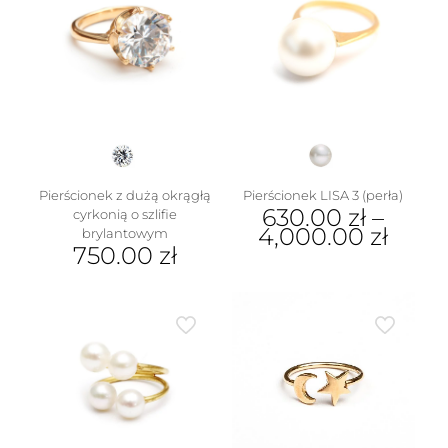
Pierścionek z dużą okrągłą
Pierścionek LISA 3 (perła)
630.00
zł
–
cyrkonią o szlifie
4,000.00
zł
brylantowym
750.00
zł
Ten
Ten
produkt
produkt
ma
ma
wiele
wiele
wariantów.
wariantów.
Opcje
Opcje
można
można
wybrać
wybrać
na
na
stronie