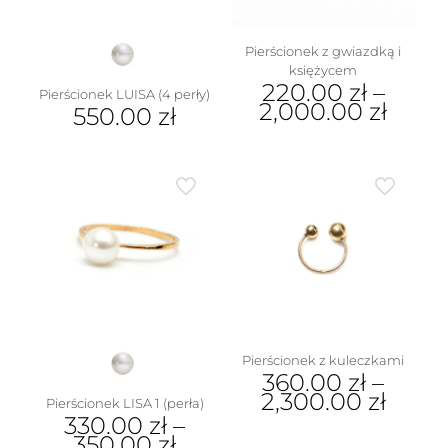
stronie
produktu
produktu
Pierścionek z gwiazdką i
księżycem
220.00
zł
–
Pierścionek LUISA (4 perły)
2,000.00
zł
550.00
zł
Ten
produkt
ma
wiele
wariantów.
Opcje
można
wybrać
na
stronie
produktu
Pierścionek z kuleczkami
360.00
zł
–
2,300.00
zł
Pierścionek LISA 1 (perła)
330.00
zł
–
Ten
350.00
zł
produkt