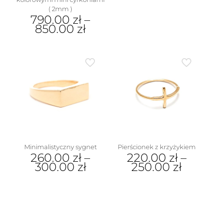
Ten
( 2mm )
produkt
790.00
zł
–
ma
850.00
zł
wiele
wariantów.
Ten
Opcje
produkt
można
ma
wybrać
wiele
na
wariantów.
stronie
w
Opcje
produktu
można
wybrać
na
stronie
produktu
Minimalistyczny sygnet
Pierścionek z krzyżykiem
260.00
zł
–
220.00
zł
–
300.00
zł
250.00
zł
Ten
Ten
produkt
produkt
ma
ma
wiele
wiele
wariantów.
wariantów.