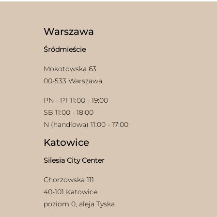
Opcje
Opcje
można
można
wybrać
wybrać
Warszawa
na
na
stronie
stronie
Śródmieście
produktu
produktu
Mokotowska 63
00-533 Warszawa
PN - PT 11:00 - 19:00
SB 11:00 - 18:00
N (handlowa) 11:00 - 17:00
Katowice
Silesia City Center
Chorzowska 111
40-101 Katowice
poziom 0, aleja Tyska