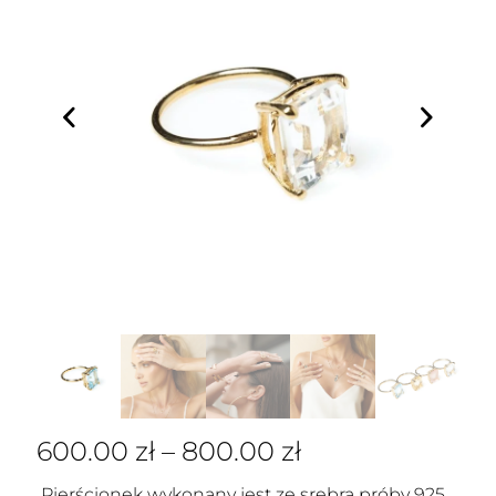
600.00
zł
–
800.00
zł
Pierścionek wykonany jest ze srebra próby 925,