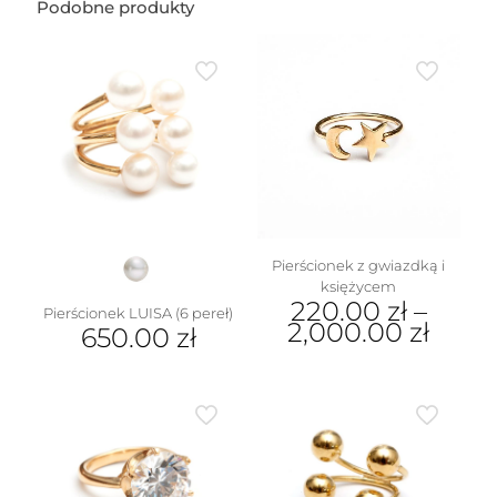
Podobne produkty
Pierścionek z gwiazdką i
księżycem
220.00
zł
–
Pierścionek LUISA (6 pereł)
2,000.00
zł
650.00
zł
Ten
Ten
produkt
produkt
ma
ma
wiele
wiele
wariantów.
wariantów.
Opcje
Opcje
można
można