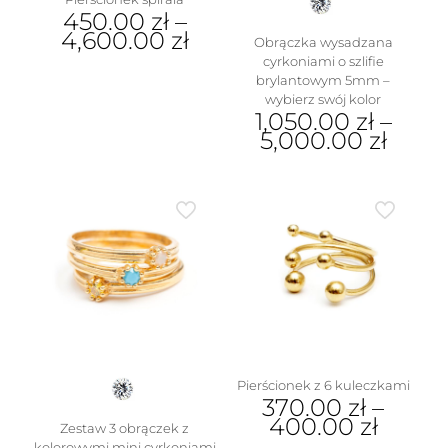
450.00
zł
–
4,600.00
zł
Obrączka wysadzana
cyrkoniami o szlifie
Ten
brylantowym 5mm –
produkt
wybierz swój kolor
ma
1,050.00
zł
–
wiele
5,000.00
zł
wariantów.
Opcje
Ten
można
produkt
wybrać
ma
na
wiele
stronie
wariantów.
produktu
Opcje
można
wybrać
na
stronie
produktu
Pierścionek z 6 kuleczkami
370.00
zł
–
400.00
zł
Zestaw 3 obrączek z
kolorowymi mini cyrkoniami