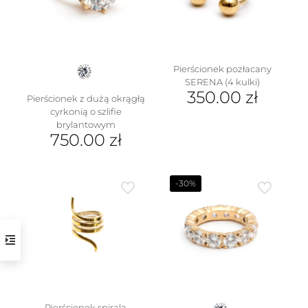
wybrać
wybrać
na
na
stronie
stronie
produktu
produktu
Pierścionek pozłacany
SERENA (4 kulki)
350.00
zł
Pierścionek z dużą okrągłą
cyrkonią o szlifie
Ten
brylantowym
produkt
750.00
zł
ma
wiele
Ten
wariantów.
produkt
Opcje
ma
-30%
można
wiele
wybrać
wariantów.
na
Opcje
stronie
można
produktu
wybrać
na
stronie
produktu
Pierścionek spirala