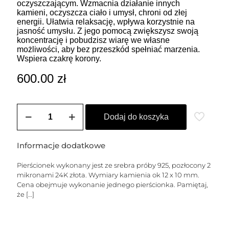
oczyszczającym. Wzmacnia działanie innych
kamieni, oczyszcza ciało i umysł, chroni od złej
energii. Ułatwia relaksację, wpływa korzystnie na
jasność umysłu. Z jego pomocą zwiększysz swoją
koncentrację i pobudzisz wiarę we własne
możliwości, aby bez przeszkód spełniać marzenia.
Wspiera czakrę korony.
600.00
zł
ilość
Pierścionek
Dodaj do koszyka
pozłacany
SERAFINA
(kamień
Informacje dodatkowe
12x10
mm)
Pierścionek wykonany jest ze srebra próby 925, pozłocony 2
mikronami 24K złota. Wymiary kamienia ok 12 x 10 mm.
Cena obejmuje wykonanie jednego pierścionka. Pamiętaj,
że
[…]