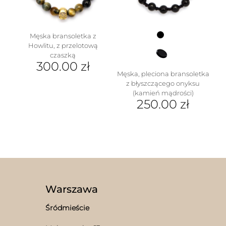
Męska bransoletka z
Howlitu, z przelotową
czaszką
300.00
zł
Męska, pleciona bransoletka
z błyszczącego onyksu
(kamień mądrości)
250.00
zł
Warszawa
Śródmieście