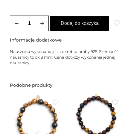
ilość
Nausznica
Dodaj do koszyka
męska
srebrna
MAX
Informacje dodatkowe
Nausznica wykonana jest ze srebra próby 925. Szerokość
nausznicy to ok 8 mm. Cena dotyczy wykonania jednej
nausznicy.
Podobne produkty