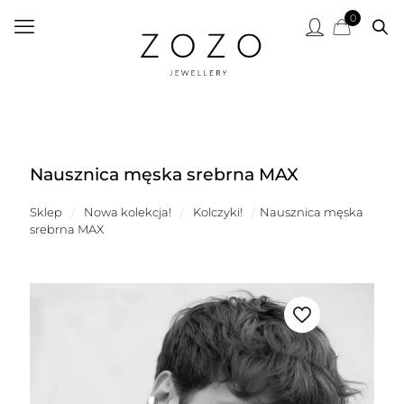
0
Nausznica męska srebrna MAX
Sklep
/
Nowa kolekcja!
/
Kolczyki!
/
Nausznica męska
srebrna MAX