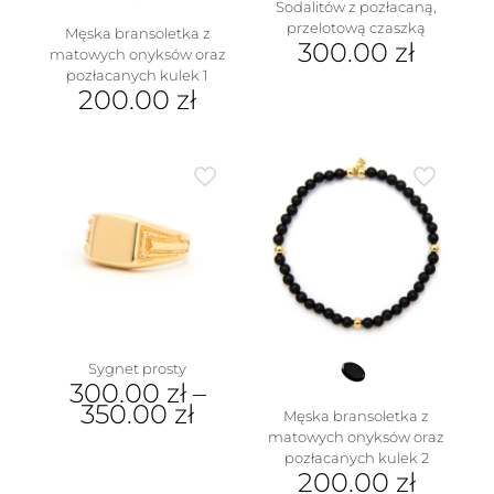
Sodalitów z pozłacaną,
przelotową czaszką
Męska bransoletka z
300.00
zł
matowych onyksów oraz
pozłacanych kulek 1
200.00
zł
Sygnet prosty
300.00
zł
–
350.00
zł
Męska bransoletka z
matowych onyksów oraz
Ten
pozłacanych kulek 2
produkt
200.00
zł
ma