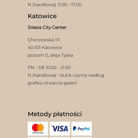
N (handlowa) 11:00 - 17:00
Katowice
Silesia City Center
Chorzowska 111
40-101 Katowice
w
poziom 0, aleja Tyska
PN - SB 10:00 - 21:00
N (handlowa) - butik czynny według
grafiku otwarcia galerii
Metody płatności