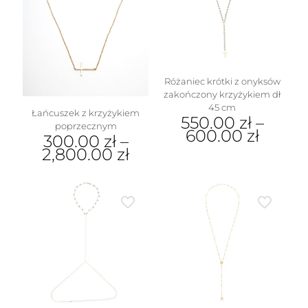
Różaniec krótki z onyksów
zakończony krzyżykiem dł
45 cm
Łańcuszek z krzyżykiem
550.00
zł
–
poprzecznym
600.00
zł
300.00
zł
–
2,800.00
zł
Ten
produkt
Ten
ma
produkt
wiele
ma
wariantów.
wiele
Opcje
wariantów.
można
Opcje
wybrać
można
na
wybrać
stronie
na
produktu
stronie
produktu