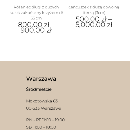
Różaniec długi z dużych
Łańcuszek z dużą dowolną
kulek zakończny krzyżem dł
literką (3cm)
500.00
zł
–
55 cm
800.00
zł
–
5,000.00
zł
900.00
zł
Ten
Ten
produkt
produkt
ma
ma
wiele
wiele
wariantów.
wariantów.
Opcje
Opcje
można
można
wybrać
wybrać
na
Warszawa
na
stronie
stronie
produktu
Śródmieście
produktu
Mokotowska 63
00-533 Warszawa
PN - PT 11:00 - 19:00
SB 11:00 - 18:00