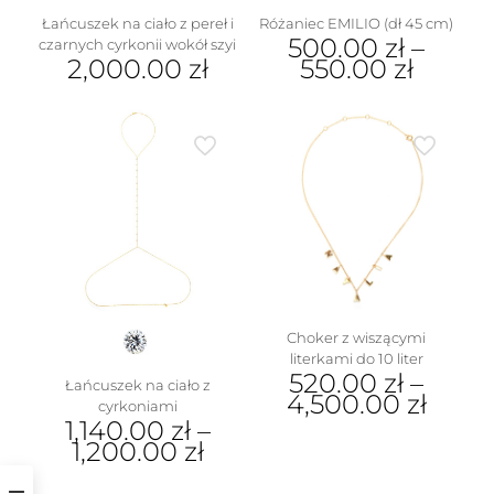
Łańcuszek na ciało z pereł i
Różaniec EMILIO (dł 45 cm)
500.00
zł
–
czarnych cyrkonii wokół szyi
2,000.00
zł
550.00
zł
Ten
produkt
ma
wiele
wariantów.
Opcje
można
wybrać
na
stronie
produktu
Choker z wiszącymi
literkami do 10 liter
520.00
zł
–
Łańcuszek na ciało z
4,500.00
zł
cyrkoniami
1,140.00
zł
–
Ten
1,200.00
zł
produkt
ma
Ten
wiele