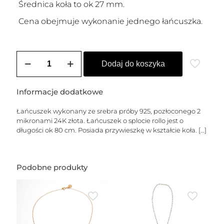
Średnica koła to ok 27 mm.
Cena obejmuje wykonanie jednego łańcuszka.
ilość
Łańcuszek
Dodaj do koszyka
pozłacany
PAOLO
Informacje dodatkowe
Łańcuszek wykonany ze srebra próby 925, pozłoconego 2
mikronami 24K złota. Łańcuszek o splocie rollo jest o
długości ok 80 cm. Posiada przywieszkę w kształcie koła.
[…]
Podobne produkty