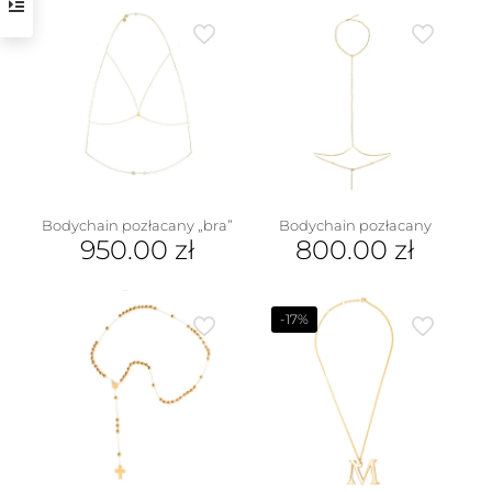
produkt
wariantów.
ma
Opcje
wiele
można
wariantów.
wybrać
Opcje
na
można
stronie
wybrać
produktu
na
stronie
produktu
Bodychain pozłacany „bra”
Bodychain pozłacany
950.00
zł
800.00
zł
-17%