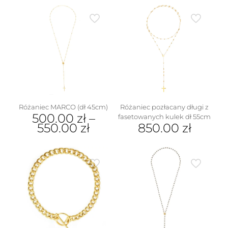
wiele
produkt
wariantów.
ma
Opcje
wiele
można
wariantów.
wybrać
Opcje
na
można
stronie
wybrać
produktu
na
stronie
produktu
Różaniec MARCO (dł 45cm)
Różaniec pozłacany długi z
500.00
zł
–
fasetowanych kulek dł 55cm
550.00
zł
850.00
zł
Ten
produkt
ma
wiele
wariantów.
Opcje
można
wybrać
na
stronie