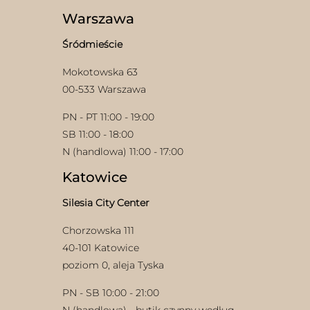
wybrać
Warszawa
na
stronie
Śródmieście
produktu
Mokotowska 63
00-533 Warszawa
PN - PT 11:00 - 19:00
w
SB 11:00 - 18:00
N (handlowa) 11:00 - 17:00
Katowice
Silesia City Center
Chorzowska 111
40-101 Katowice
poziom 0, aleja Tyska
PN - SB 10:00 - 21:00
N (handlowa) - butik czynny według