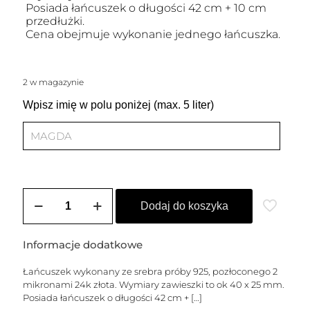
Posiada łańcuszek o długości 42 cm + 10 cm
przedłużki.
Cena obejmuje wykonanie jednego łańcuszka.
2 w magazynie
Wpisz imię w polu poniżej (max. 5 liter)
ilość
Łańcuszek
Dodaj do koszyka
pozłacany
EMILIA
Informacje dodatkowe
Łańcuszek wykonany ze srebra próby 925, pozłoconego 2
mikronami 24k złota. Wymiary zawieszki to ok 40 x 25 mm.
Posiada łańcuszek o długości 42 cm +
[…]