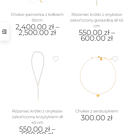
produktu
Choker pancerka z kółkiem
Różaniec krótki z onyksów
50cm
zakończony gwiazdką dł 45
2,400.00
zł
–
cm
2,500.00
zł
550.00
zł
–
600.00
zł
Ten
produkt
Ten
ma
produkt
wiele
ma
wariantów.
wiele
Opcje
wariantów.
można
Opcje
wybrać
można
na
wybrać
stronie
na
produktu
stronie
produktu
Różaniec krótki z onyksów
Choker z serduszkiem
300.00
zł
zakończony krzyżykiem dł
45 cm
550.00
zł
–