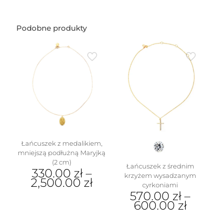
Podobne produkty
Łańcuszek z medalikiem,
mniejszą podłużną Maryjką
(2 cm)
Łańcuszek z średnim
330.00
zł
–
krzyżem wysadzanym
2,500.00
zł
cyrkoniami
570.00
zł
–
Ten
600.00
zł
produkt
ma
Ten