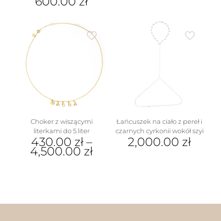
600.00
zł
Ten
produkt
ma
wiele
wariantów.
Opcje
można
wybrać
na
stronie
produktu
Choker z wiszącymi
Łańcuszek na ciało z pereł i
literkami do 5 liter
czarnych cyrkonii wokół szyi
430.00
zł
–
2,000.00
zł
4,500.00
zł
Ten
produkt
ma
wiele
wariantów.
Opcje
można