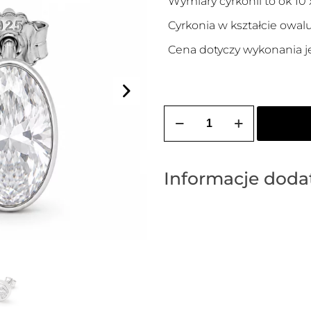
Wymiary cyrkonii to ok 10
Cyrkonia w kształcie owalu
Cena dotyczy wykonania j
ilość
Kolczyki
srebrne
KORNELIA
OVAL
Informacje dod