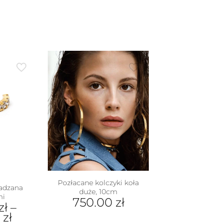
Pozłacane kolczyki koła
adzana
duże, 10cm
mi
750.00
zł
zł
–
0
zł