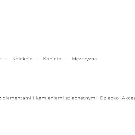
e
Kolekcje
Kobieta
Mężczyzna
 z diamentami i kamieniami szlachetnymi
Dziecko
Akces