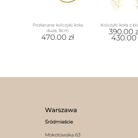
Pozłacane kolczyki koła
Kolczyki koła z b
390.00
z
duże, 8cm
470.00
zł
430.0
Ten
prod
ma
wiel
wari
Opcj
moż
wybr
na
stron
prod
Warszawa
Śródmieście
w
Mokotowska 63