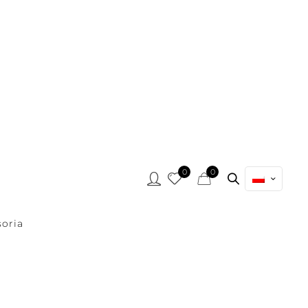
0
0
oria