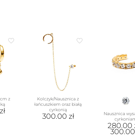
1 cm z
Kolczyk/Nausznica z
lką
łańcuszkiem oraz białą
zł
cyrkonią
Nausznica wys
300.00
zł
cyrkonia
280.00
300.0