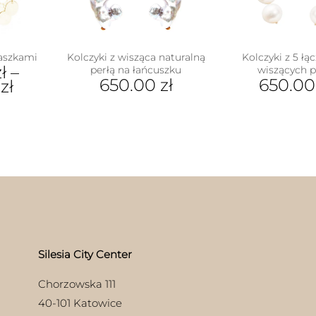
laszkami
Kolczyki z wisząca naturalną
Kolczyki z 5 łą
ł
–
perłą na łańcuszku
wiszących p
650.00
zł
650.0
0
zł
ukt
e
antów.
e
na
ać
ie
uktu
Silesia City Center
Chorzowska 111
40-101 Katowice