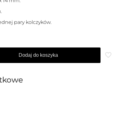
 x 14 mm.
.
ednej pary kolczyków.
Dodaj do koszyka
atkowe