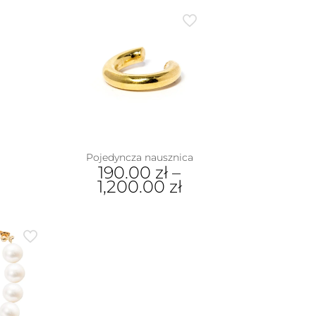
dukt
e
iantów.
je
na
rać
nie
duktu
Pojedyncza nausznica
190.00
zł
–
1,200.00
zł
Ten
produkt
ma
wiele
wariantów.
Opcje
można
wybrać