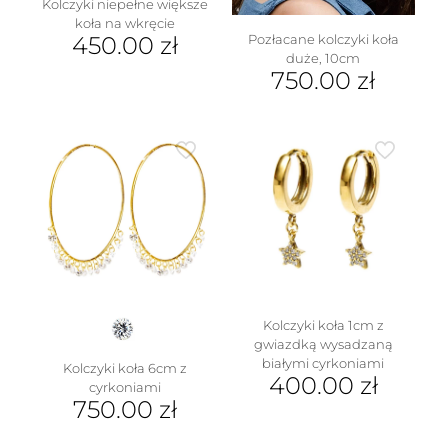
Kolczyki niepełne większe
koła na wkręcie
450.00
zł
Pozłacane kolczyki koła
duże, 10cm
750.00
zł
Kolczyki koła 1cm z
gwiazdką wysadzaną
białymi cyrkoniami
Kolczyki koła 6cm z
400.00
zł
cyrkoniami
750.00
zł
Ten