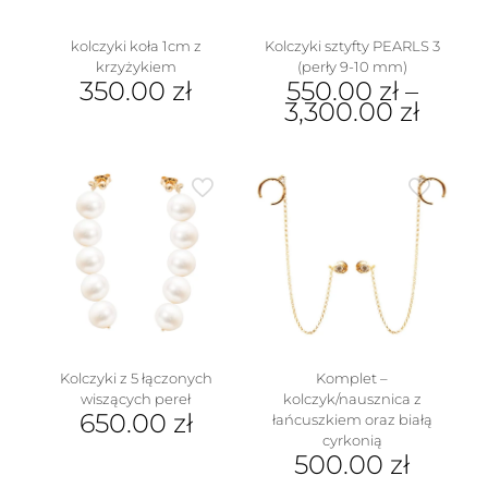
produktu
kolczyki koła 1cm z
Kolczyki sztyfty PEARLS 3
krzyżykiem
(perły 9-10 mm)
350.00
zł
550.00
zł
–
3,300.00
zł
Ten
produkt
ma
wiele
wariantów.
Opcje
można
wybrać
na
stronie
produktu
Kolczyki z 5 łączonych
Komplet –
wiszących pereł
kolczyk/nausznica z
650.00
zł
łańcuszkiem oraz białą
cyrkonią
500.00
zł