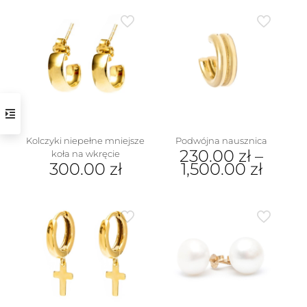
produkt
ma
wiele
wariantów.
Opcje
można
wybrać
na
stronie
produktu
Kolczyki niepełne mniejsze
Podwójna nausznica
230.00
zł
–
koła na wkręcie
300.00
zł
1,500.00
zł
Ten
produkt
ma
wiele
wariantów.
Opcje
można
wybrać
na
stronie