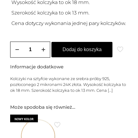
Wysokość kolczyka to ok 18 mm.
Szerokość kolczyka to ok 13 mm.
Cena dotyczy wykonania jednej pary kolczyków.
ilość
Kolczyki
Dodaj do koszyka
pozłacane
SELENA
-
Informacje dodatkowe
S
Kolczyki na sztyfcie wykonane ze srebra próby 925,
pozłoconego 2 mikronami 24K złota. Wysokość kolczyka to
ok 18 mm. Szerokość kolczyka to ok 13 mm. Cena
[…]
Może spodoba się również…
NOWY KOLOR