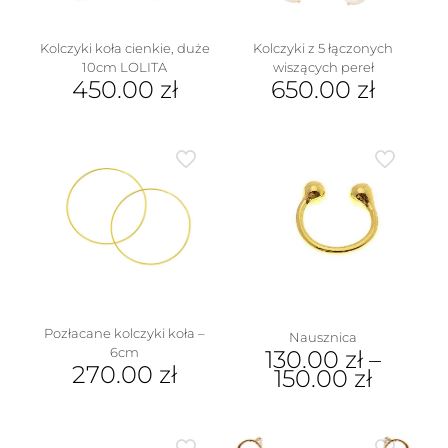
Kolczyki koła cienkie, duże
Kolczyki z 5 łączonych
10cm LOLITA
wiszących pereł
450.00
zł
650.00
zł
Pozłacane kolczyki koła –
Nausznica
6cm
130.00
zł
–
270.00
zł
150.00
zł
Ten
produkt
ma