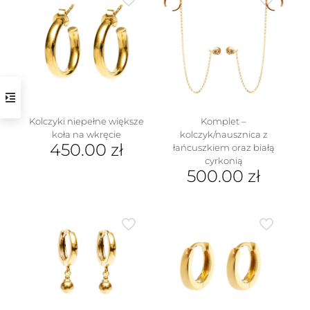
wiele
wariantów.
Opcje
można
wybrać
na
stronie
produktu
Kolczyki niepełne większe
Komplet –
koła na wkręcie
kolczyk/nausznica z
450.00
zł
łańcuszkiem oraz białą
cyrkonią
500.00
zł