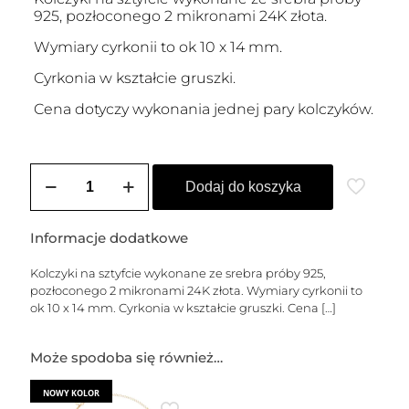
925, pozłoconego 2 mikronami 24K złota.
Wymiary cyrkonii to ok 10 x 14 mm.
Cyrkonia w kształcie gruszki.
Cena dotyczy wykonania jednej pary kolczyków.
ilość
Kolczyki
Dodaj do koszyka
pozłacane
KORNELIA
PEAR
Informacje dodatkowe
-
M
Kolczyki na sztyfcie wykonane ze srebra próby 925,
pozłoconego 2 mikronami 24K złota. Wymiary cyrkonii to
ok 10 x 14 mm. Cyrkonia w kształcie gruszki. Cena
[…]
Może spodoba się również…
NOWY KOLOR