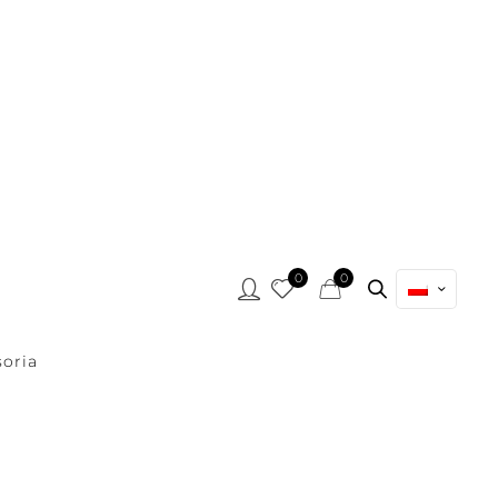
0
0
oria