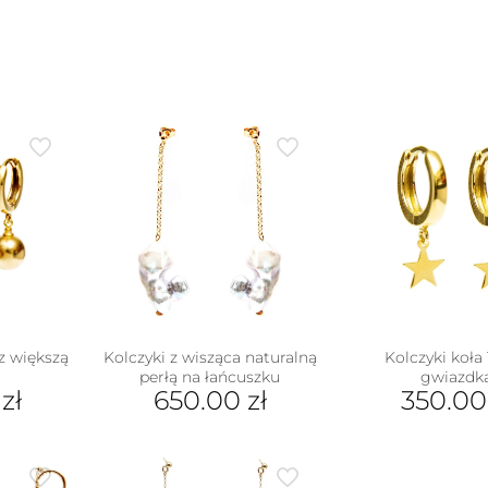
 z większą
Kolczyki z wisząca naturalną
Kolczyki koła
perłą na łańcuszku
gwiazdk
0
zł
650.00
zł
350.0