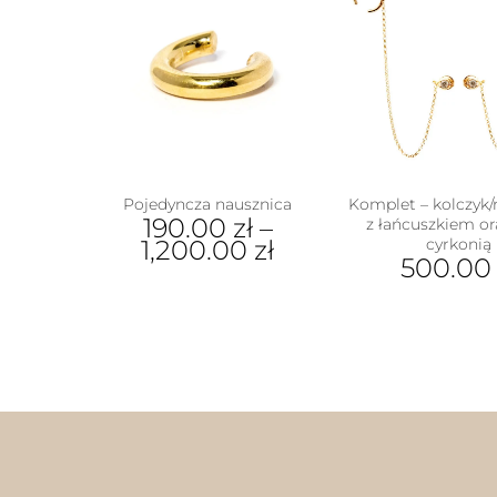
Pojedyncza nausznica
Komplet – kolczyk/
190.00
zł
–
z łańcuszkiem or
1,200.00
zł
cyrkonią
500.0
Ten
produkt
ma
wiele
wariantów.
Opcje
można
wybrać
na
stronie