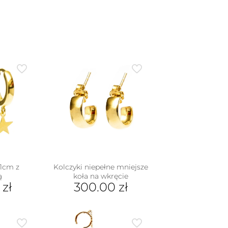
 1cm z
Kolczyki niepełne mniejsze
ą
koła na wkręcie
0
zł
300.00
zł