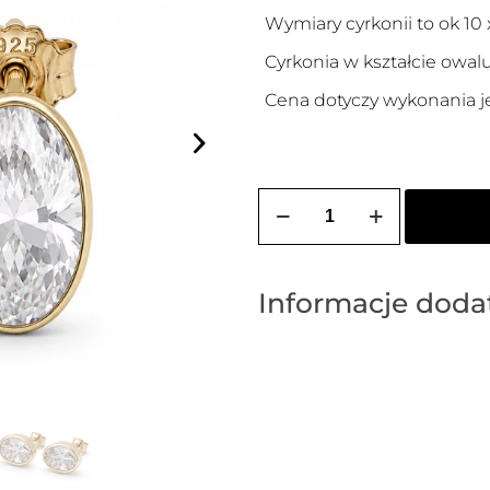
Wymiary cyrkonii to ok 10
Cyrkonia w kształcie owalu
Cena dotyczy wykonania j
ilość
Kolczyki
pozłacane
KORNELIA
OVAL
Informacje dod