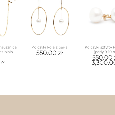
nausznica
Kolczyki koła z perłą
Kolczyki sztyfty
550.00
zł
az białą
(perły 9-10
550.00
0
zł
3,300.
Ten
pro
ma
wiel
war
Opc
moż
wyb
na