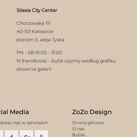
stro
pro
Silesia City Center
Chorzowska 111
40-101 Katowice
poziom 0, aleja Tyska
PN - SB 10:00 - 21:00
N (handlowa) - butik czynny według grafiku
otwarcia galerii
ial Media
ZoZo Design
dziesz nas w serwisach:
Strona główna
O nas
Butiki