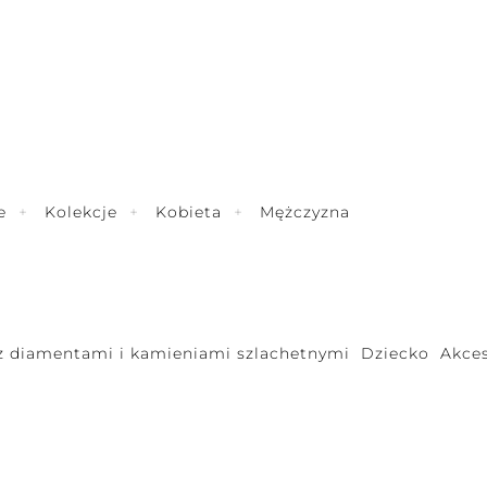
e
Kolekcje
Kobieta
Mężczyzna
 z diamentami i kamieniami szlachetnymi
Dziecko
Akces