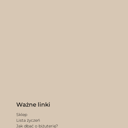
nie
duktu
Ważne linki
Sklep
Lista życzeń
Jak dbać o biżuterię?