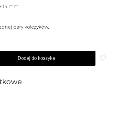
 x 14 mm.
.
ednej pary kolczyków.
Dodaj do koszyka
atkowe