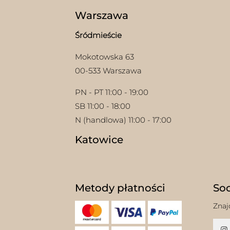
produktu
Warszawa
Śródmieście
Mokotowska 63
00-533 Warszawa
PN - PT 11:00 - 19:00
SB 11:00 - 18:00
N (handlowa) 11:00 - 17:00
Katowice
Metody płatności
Soc
Znaj
w