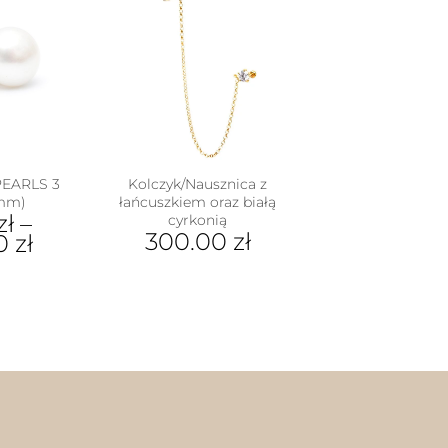
 PEARLS 3
Kolczyk/Nausznica z
 mm)
łańcuszkiem oraz białą
zł
–
cyrkonią
300.00
zł
00
zł
dukt
e
iantów.
je
na
rać