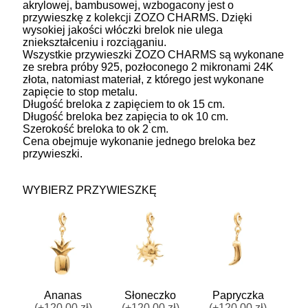
akrylowej, bambusowej, wzbogacony jest o
przywieszkę z kolekcji ZOZO CHARMS. Dzięki
wysokiej jakości włóczki brelok nie ulega
zniekształceniu i rozciąganiu.
Wszystkie przywieszki ZOZO CHARMS są wykonane
ze srebra próby 925, pozłoconego 2 mikronami 24K
złota, natomiast materiał, z którego jest wykonane
zapięcie to stop metalu.
Długość breloka z zapięciem to ok 15 cm.
Długość breloka bez zapięcia to ok 10 cm.
Szerokość breloka to ok 2 cm.
Cena obejmuje wykonanie jednego breloka bez
przywieszki.
WYBIERZ PRZYWIESZKĘ
Ananas
Słoneczko
Papryczka
(+120.00 zł)
(+120.00 zł)
(+120.00 zł)