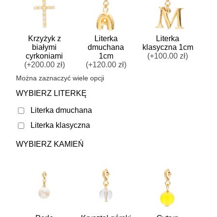
Krzyżyk z
Literka
Literka
białymi
dmuchana
klasyczna 1cm
cyrkoniami
1cm
(+100.00 zł)
(+200.00 zł)
(+120.00 zł)
Można zaznaczyć wiele opcji
w
WYBIERZ LITERKĘ
Literka dmuchana
Literka klasyczna
WYBIERZ KAMIEŃ