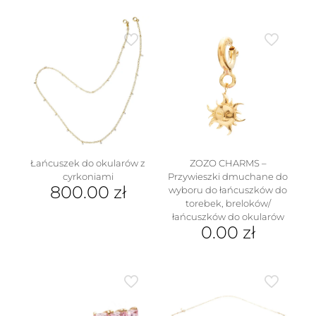
Łańcuszek do okularów z
ZOZO CHARMS –
cyrkoniami
Przywieszki dmuchane do
800.00
zł
wyboru do łańcuszków do
torebek, breloków/
łańcuszków do okularów
0.00
zł
Ten
produkt
ma
wiele
wariantów.