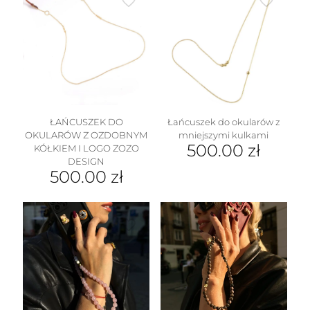
ŁAŃCUSZEK DO
Łańcuszek do okularów z
OKULARÓW Z OZDOBNYM
mniejszymi kulkami
500.00
zł
KÓŁKIEM I LOGO ZOZO
DESIGN
500.00
zł