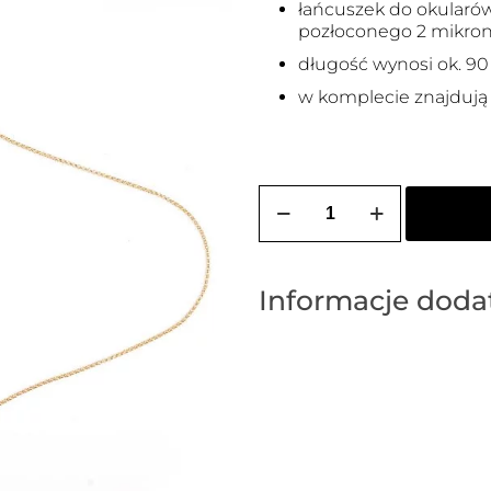
łańcuszek do okularów
pozłoconego 2 mikrona
długość wynosi ok. 90
w komplecie znajdują 
ilość
ŁAŃCUSZEK
DO
OKULARÓW
Z
OZDOBNYM
Informacje dod
KÓŁKIEM
I
LOGO
ZOZO
DESIGN