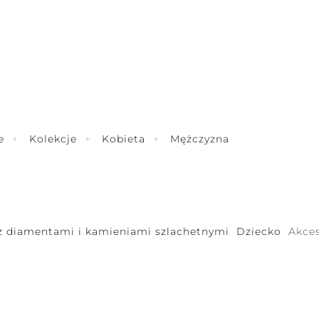
e
Kolekcje
Kobieta
Mężczyzna
 z diamentami i kamieniami szlachetnymi
Dziecko
Akces