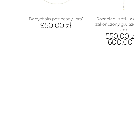
Bodychain pozłacany „bra”
Różaniec krótki z
950.00
zł
zakończony gwiazd
cm
550.00
z
600.0
Ten
prod
ma
wiel
wari
Opcj
moż
wybr
na
stron
prod