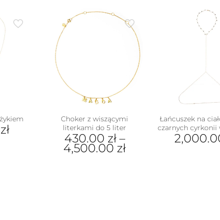
yżykiem
Choker z wiszącymi
Łańcuszek na ciało
0
zł
literkami do 5 liter
czarnych cyrkonii 
430.00
zł
–
2,000.
4,500.00
zł
Ten
produkt
ma
wiele
wariantów.
Opcje