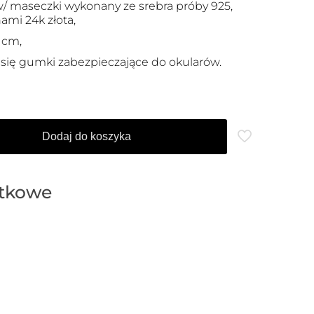
/ maseczki wykonany ze srebra próby 925,
mi 24k złota,
 cm,
się gumki zabezpieczające do okularów.
Dodaj do koszyka
atkowe