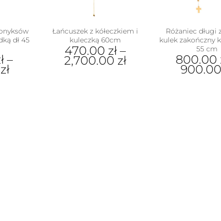
 onyksów
Łańcuszek z kółeczkiem i
Różaniec długi 
ką dł 45
kuleczką 60cm
kulek zakończny 
470.00
zł
–
55 cm
ł
–
800.00
2,700.00
zł
0
zł
900.0
Ten
Ten
produkt
ukt
pro
ma
ma
wiele
e
wiel
wariantów.
antów.
war
Opcje
e
Opc
można
na
moż
wybrać
ać
wyb
na
na
stronie
ie
stro
produktu
uktu
pro