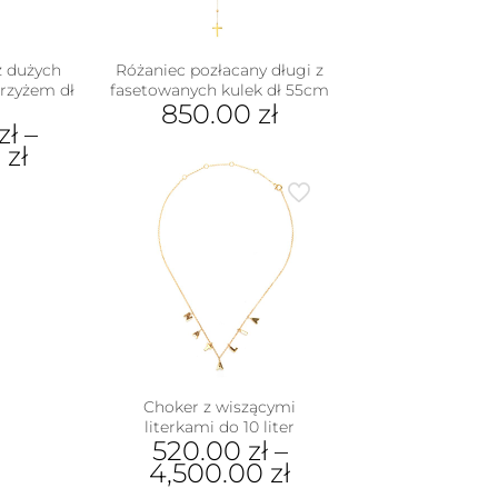
z dużych
Różaniec pozłacany długi z
krzyżem dł
fasetowanych kulek dł 55cm
850.00
zł
zł
–
0
zł
dukt
e
iantów.
je
na
rać
nie
Choker z wiszącymi
duktu
literkami do 10 liter
520.00
zł
–
4,500.00
zł