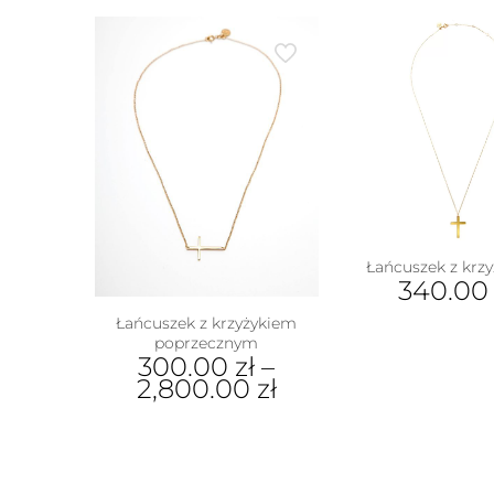
Łańcuszek z krz
340.0
Łańcuszek z krzyżykiem
poprzecznym
300.00
zł
–
2,800.00
zł
Ten
produkt
ma
wiele