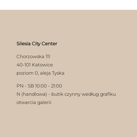
można
wybrać
na
stronie
produktu
Silesia City Center
Chorzowska 111
40-101 Katowice
poziom 0, aleja Tyska
PN - SB 10:00 - 21:00
N (handlowa) - butik czynny według grafiku
otwarcia galerii