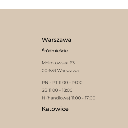
wariantów.
Opcje
można
wybrać
na
stronie
produktu
Warszawa
Śródmieście
Mokotowska 63
00-533 Warszawa
PN - PT 11:00 - 19:00
SB 11:00 - 18:00
N (handlowa) 11:00 - 17:00
Katowice
w