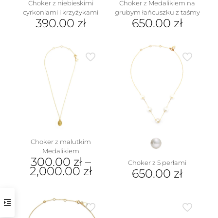
Choker z niebieskimi
Choker z Medalikiem na
cyrkoniami i krzyżykami
grubym łańcuszku z taśmy
390.00
zł
650.00
zł
Choker z malutkim
Medalikiem
300.00
zł
–
Choker z 5 perłami
2,000.00
zł
650.00
zł
Ten
Ten
produkt
produkt
ma
ma
wiele
wiele