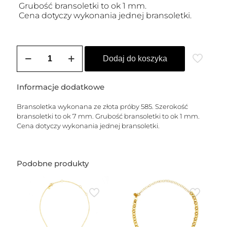
Grubość bransoletki to ok 1 mm.
Cena dotyczy wykonania jednej bransoletki.
ilość
Bransoletka
Dodaj do koszyka
złota
LIVIA
Clasic
Informacje dodatkowe
Bransoletka wykonana ze złota próby 585. Szerokość
bransoletki to ok 7 mm. Grubość bransoletki to ok 1 mm.
Cena dotyczy wykonania jednej bransoletki.
Podobne produkty