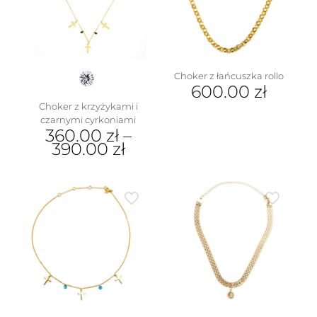
Choker z łańcuszka rollo
600.00
zł
Choker z krzyżykami i
czarnymi cyrkoniami
360.00
zł
–
390.00
zł
Ten
produkt
ma
wiele
wariantów.
Opcje
można
wybrać
na
stronie
produktu