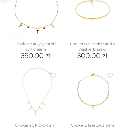
wariantów.
wariantów.
Opcje
Opcje
można
można
wybrać
wybrać
na
na
stronie
stronie
produktu
produktu
Choker z krzyżykami i
Choker w kształcie kolii z
cyrkoniami
wąskiej blaszki
390.00
zł
500.00
zł
Choker z 5 krzyżykami
Choker z fasetowanymi