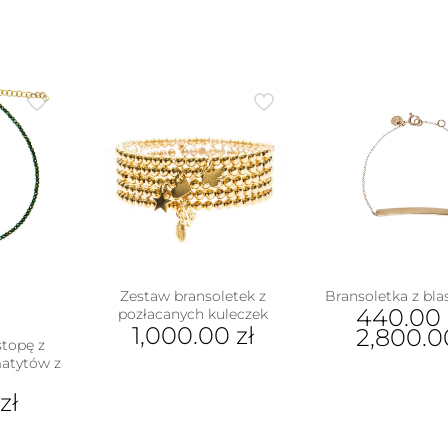
Zestaw bransoletek z
Bransoletka z bl
440.00
pozłacanych kuleczek
1,000.00
zł
2,800.
stopę z
atytów z
Ten
pro
0
zł
ma
wiel
war