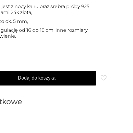
est z nocy kairu oraz srebra próby 925,
mi 24k złota,
to ok. 5 mm,
gulację od 16 do 18 cm, inne rozmiary
ienie.
Dodaj do koszyka
atkowe