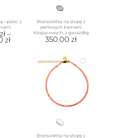
ę i palec z
Bransoletka na stopę z
niami
perłowych Kamieni
zł
–
Księżycowych, z gwiazdką
350.00
zł
00
zł
dukt
e
iantów.
je
na
rać
nie
duktu
Bransoletka na stopę z