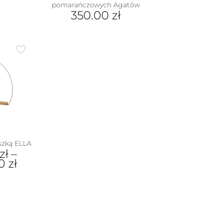
pomarańczowych Agatów
350.00
zł
aszką ELLA
zł
–
00
zł
dukt
e
iantów.