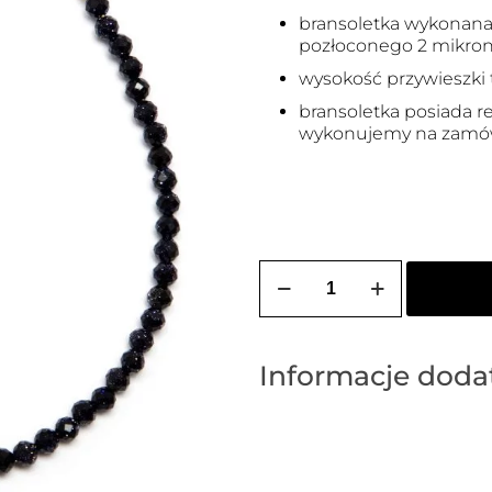
bransoletka wykonana j
pozłoconego 2 mikrona
wysokość przywieszki 
bransoletka posiada re
wykonujemy na zamów
ilość
Bransoletka
z
nocy
kairu
z
Informacje dod
serduszkiem