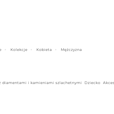
e
Kolekcje
Kobieta
Mężczyzna
 z diamentami i kamieniami szlachetnymi
Dziecko
Akces