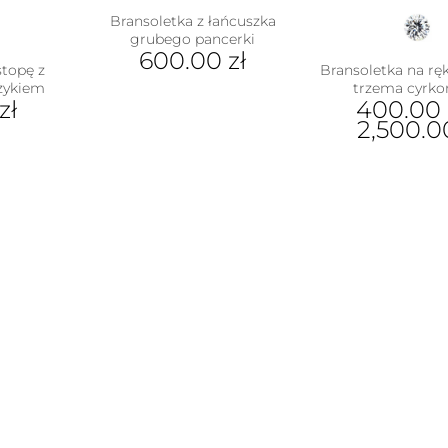
Bransoletka z łańcuszka
grubego pancerki
600.00
zł
stopę z
Bransoletka na ręk
yżykiem
trzema cyrko
zł
400.00
2,500.
Ten
pro
ma
wiel
war
Opc
moż
wyb
na
stro
pro