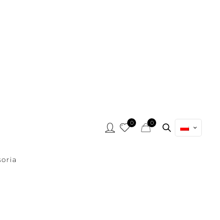
0
0
oria