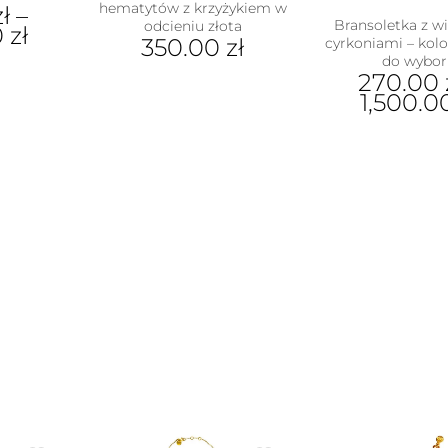
hematytów z krzyżykiem w
zł
–
Bransoletka z w
odcieniu złota
0
zł
350.00
zł
cyrkoniami – kolo
do wybor
270.00
ukt
1,500.
e
Ten
antów.
pro
e
ma
na
wiel
ać
war
Opc
ie
moż
uktu
wyb
na
stro
pro