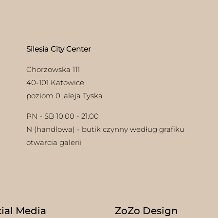
można
wybrać
na
stronie
produktu
Silesia City Center
Chorzowska 111
40-101 Katowice
poziom 0, aleja Tyska
PN - SB 10:00 - 21:00
N (handlowa) - butik czynny według grafiku
otwarcia galerii
ial Media
ZoZo Design