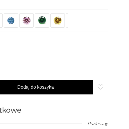
Dodaj do koszyka
atkowe
Pozłacany