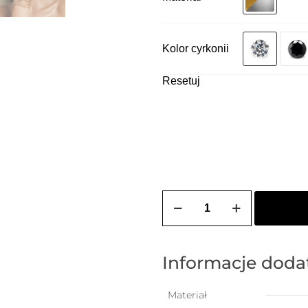
Kolor cyrkonii
Resetuj
ilość
Bransoletka
pozłacana
ASTRA
Informacje dod
Materiał