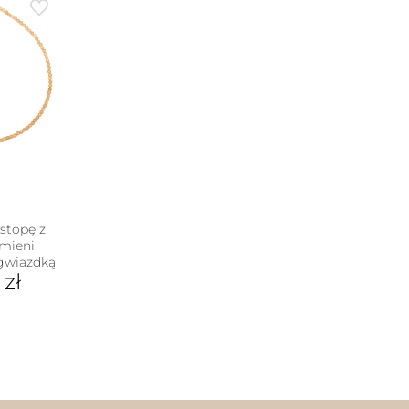
stopę z
mieni
 gwiazdką
0
zł