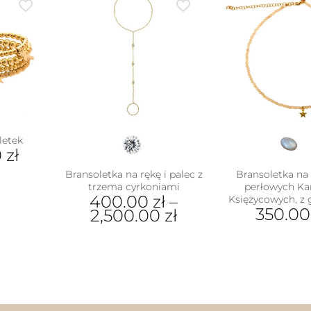
letek
0
zł
Bransoletka na rękę i palec z
Bransoletka na 
trzema cyrkoniami
perłowych Ka
400.00
zł
–
Księżycowych, z
350.0
2,500.00
zł
Ten
produkt
ma
wiele
wariantów.
Opcje