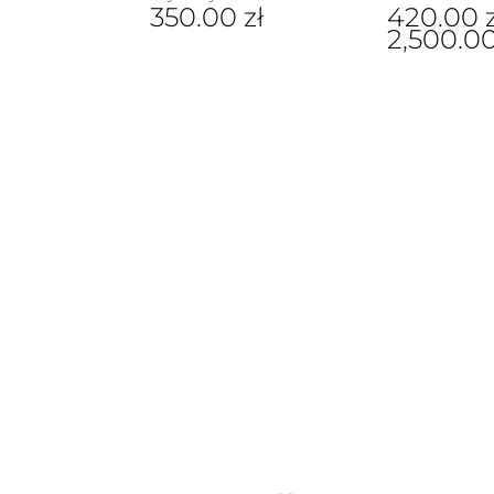
350.00
zł
420.00
2,500.0
Ten
prod
ma
wiel
wari
Opcj
moż
wybr
na
stron
prod