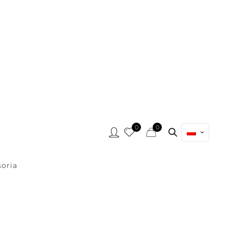
0
0
oria