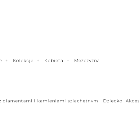
e
Kolekcje
Kobieta
Mężczyzna
 z diamentami i kamieniami szlachetnymi
Dziecko
Akces