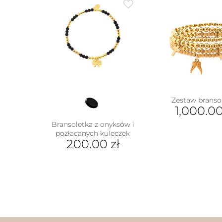
Zestaw branso
1,000.0
Bransoletka z onyksów i
pozłacanych kuleczek
200.00
zł
w