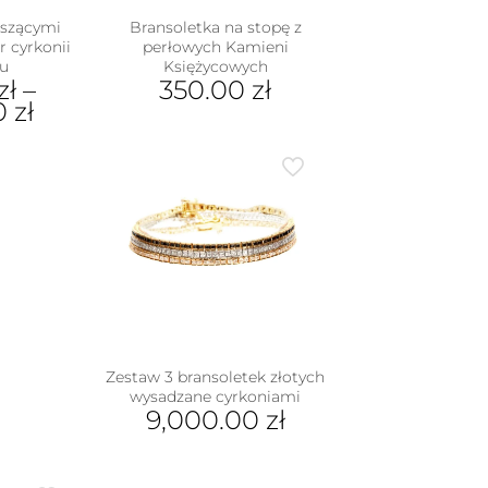
iszącymi
Bransoletka na stopę z
r cyrkonii
perłowych Kamieni
u
Księżycowych
zł
–
350.00
zł
00
zł
dukt
e
iantów.
je
na
rać
nie
duktu
Zestaw 3 bransoletek złotych
wysadzane cyrkoniami
9,000.00
zł