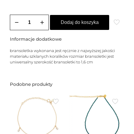
ilość
Bransoletka
Dodaj do koszyka
pleciona
z
koralików
Informacje dodatkowe
fluo
żółtych
bransoletka wykonana jest ręcznie z najwyższej jakości
materiału szklanych koralików rozmiar bransoletki jest
uniwersalny szerokość bransoletki to 1,6 cm
Podobne produkty