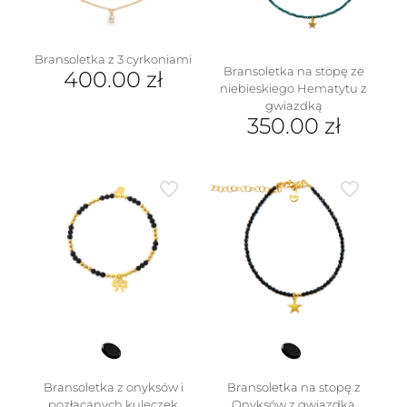
Bransoletka z 3 cyrkoniami
Bransoletka na stopę ze
400.00
zł
niebieskiego Hematytu z
gwiazdką
350.00
zł
Bransoletka z onyksów i
Bransoletka na stopę z
pozłacanych kuleczek
Onyksów z gwiazdką