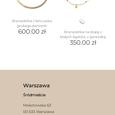
na
stronie
produktu
Bransoletka z łańcuszka
grubego pancerki
600.00
zł
Bransoletka na stopę z
białych Agatów, z gwiazdką
350.00
zł
Warszawa
Śródmieście
Mokotowska 63
00-533 Warszawa