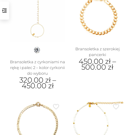
Bransoletka z szerokiej
pancerki
450.00
zł
–
Bransoletka z cyrkoniami na
500.00
zł
rękę i palec 2 – kolor cyrkonii
do wyboru
Ten
320.00
zł
–
produkt
450.00
zł
ma
wiele
Ten
wariantów.
produkt
Opcje
ma
można
wiele
wybrać
wariantów.
na
Opcje
stronie
można
produktu
wybrać