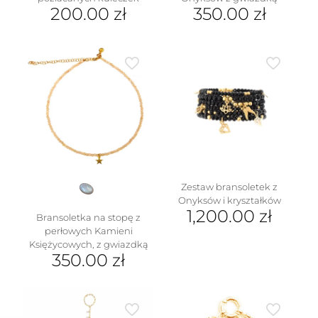
200.00
zł
350.00
zł
Zestaw bransoletek z
Onyksów i kryształków
1,200.00
zł
Bransoletka na stopę z
perłowych Kamieni
Księżycowych, z gwiazdką
350.00
zł