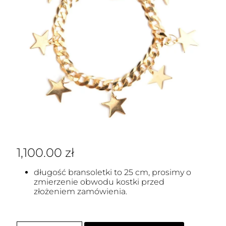
1,100.00
zł
długość bransoletki to 25 cm, prosimy o
zmierzenie obwodu kostki przed
złożeniem zamówienia.
ilość