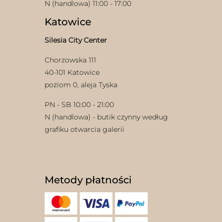
N (handlowa) 11:00 - 17:00
Katowice
Silesia City Center
Chorzowska 111
40-101 Katowice
poziom 0, aleja Tyska
w
PN - SB 10:00 - 21:00
N (handlowa) - butik czynny według
grafiku otwarcia galerii
Metody płatności