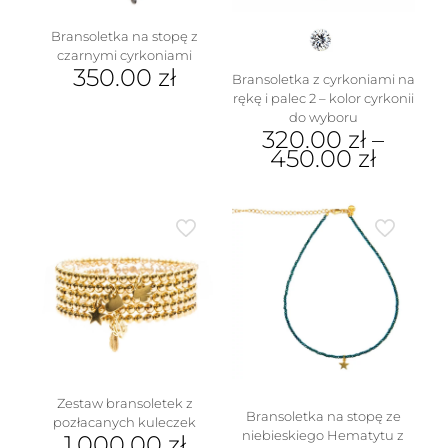
Bransoletka na stopę z
czarnymi cyrkoniami
350.00
zł
Bransoletka z cyrkoniami na
rękę i palec 2 – kolor cyrkonii
do wyboru
320.00
zł
–
450.00
zł
Ten
produkt
ma
wiele
wariantów.
Opcje
można
wybrać
na
stronie
produktu
Zestaw bransoletek z
Bransoletka na stopę ze
pozłacanych kuleczek
niebieskiego Hematytu z
1,000.00
zł