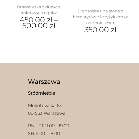
Bransoletka z dużych
Bransoletka na stopę z
ankrowych ogniw
hematytów z krzyżykiem w
450.00
zł
–
odcieniu złota
500.00
zł
350.00
zł
Ten
produkt
ma
wiele
wariantów.
Opcje
można
wybrać
na
Warszawa
stronie
produktu
Śródmieście
Mokotowska 63
00-533 Warszawa
PN - PT 11:00 - 19:00
SB 11:00 - 18:00