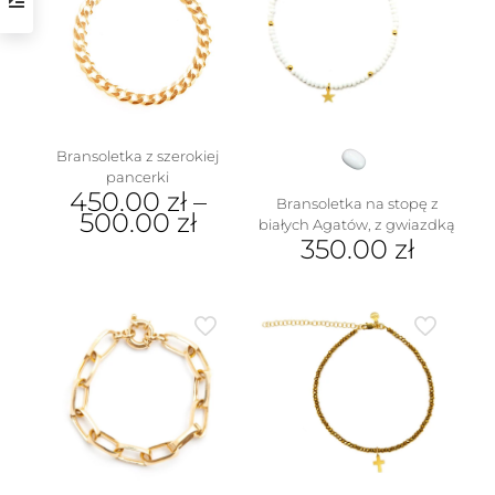
Bransoletka z szerokiej
pancerki
450.00
zł
–
Bransoletka na stopę z
500.00
zł
białych Agatów, z gwiazdką
350.00
zł
Ten
produkt
ma
wiele
wariantów.
Opcje
można
wybrać
na
stronie
produktu