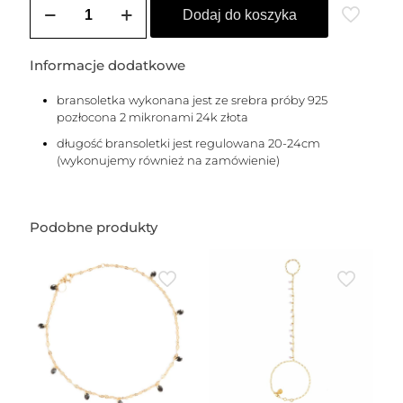
Bransoletka
Dodaj do koszyka
na
stopę
pancerka
Informacje dodatkowe
z
gwiazdkami
bransoletka wykonana jest ze srebra próby 925
pozłocona 2 mikronami 24k złota
długość bransoletki jest regulowana 20-24cm
(wykonujemy również na zamówienie)
Podobne produkty