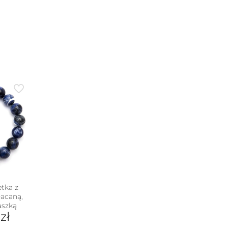
tka z
łacaną,
aszką
0
zł