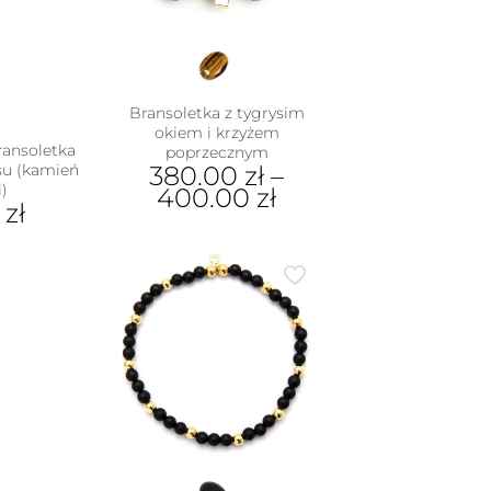
produktu
Bransoletka z tygrysim
okiem i krzyżem
ransoletka
poprzecznym
u (kamień
380.00
zł
–
)
400.00
zł
0
zł
Ten
produkt
ma
wiele
wariantów.
Opcje
można
wybrać
na
stronie
produktu