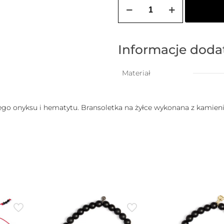
ilość
Bransoletka
męska
TRYDENT
Informacje dod
Materiał
ego onyksu i hematytu. Bransoletka na żyłce wykonana z kamie