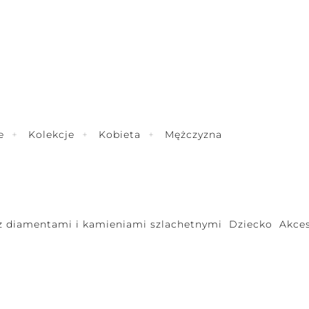
e
Kolekcje
Kobieta
Mężczyzna
 z diamentami i kamieniami szlachetnymi
Dziecko
Akces