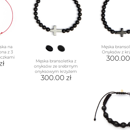
ska na
Męska bransol
ona z 3
Onyksów z kr
300.0
eczkami
Męska bransoletka z
zł
onyksów ze srebrnym
onyksowym krzyżem
300.00
zł