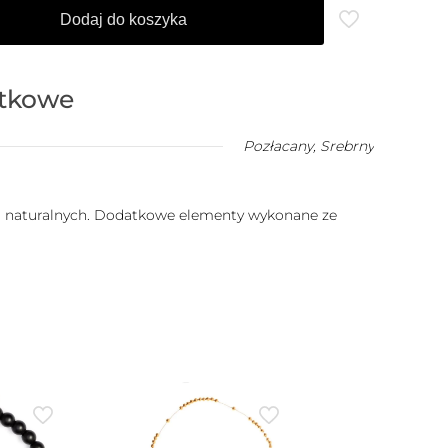
Dodaj do koszyka
atkowe
Pozłacany
,
Srebrny
ni naturalnych. Dodatkowe elementy wykonane ze