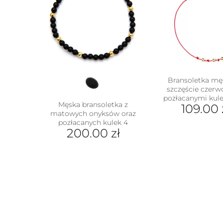
Bransoletka mę
szczęście czerw
pozłacanymi kul
Męska bransoletka z
109.00
matowych onyksów oraz
pozłacanych kulek 4
200.00
zł