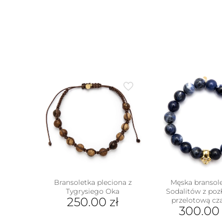
Bransoletka pleciona z
Męska bransole
Tygrysiego Oka
Sodalitów z poz
250.00
zł
przelotową cz
300.0