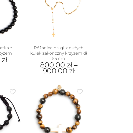
etka z
Różaniec długi z dużych
zyżem
kulek zakończny krzyżem dł
0
zł
55 cm
800.00
zł
–
900.00
zł
Ten
produkt
ma
wiele
wariantów.
Opcje
można
wybrać
na
stronie