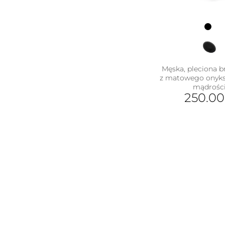
Męska, pleciona b
z matowego onyks
mądrości
250.0