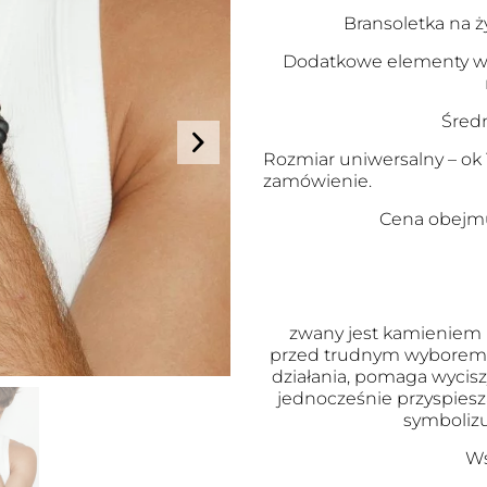
Bransoletka na ż
Dodatkowe elementy wy
Śred
Rozmiar uniwersalny – ok
zamówienie.
Cena obejmu
zwany jest kamieniem m
przed trudnym wyborem. 
działania, pomaga wyci
jednocześnie przyspies
symbolizu
Ws