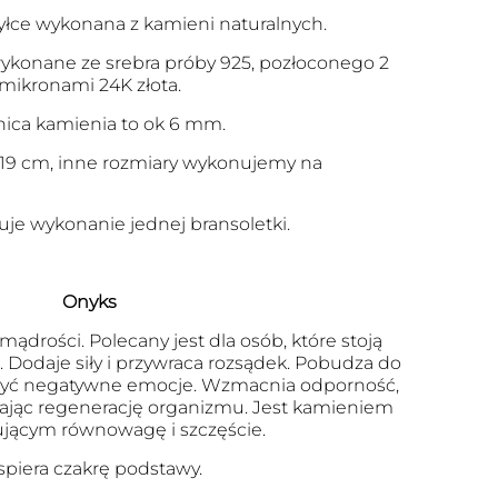
yłce wykonana z kamieni naturalnych.
konane ze srebra próby 925, pozłoconego 2
mikronami 24K złota.
nica kamienia to ok 6 mm.
 19 cm, inne rozmiary wykonujemy na
je wykonanie jednej bransoletki.
Onyks
ądrości. Polecany jest dla osób, które stoją
Dodaje siły i przywraca rozsądek. Pobudza do
szyć negatywne emocje. Wzmacnia odporność,
zając regenerację organizmu. Jest kamieniem
jącym równowagę i szczęście.
piera czakrę podstawy.