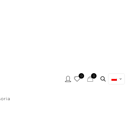
0
0
oria