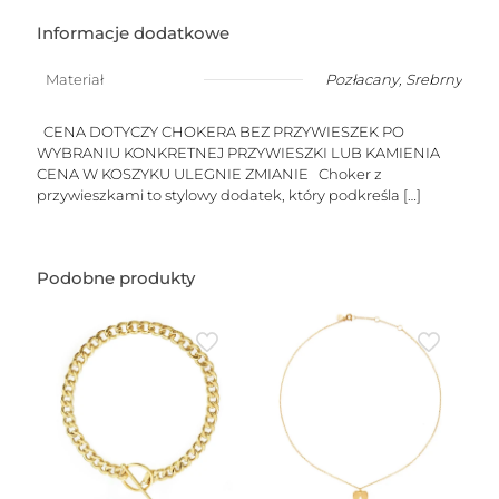
-
Choker
Informacje dodatkowe
z
dmuchanymi
Materiał
Pozłacany
,
Srebrny
przywieszkami
do
wyboru
CENA DOTYCZY CHOKERA BEZ PRZYWIESZEK PO
na
WYBRANIU KONKRETNEJ PRZYWIESZKI LUB KAMIENIA
łańcuszku
CENA W KOSZYKU ULEGNIE ZMIANIE Choker z
ankrowym
przywieszkami to stylowy dodatek, który podkreśla
[…]
Podobne produkty