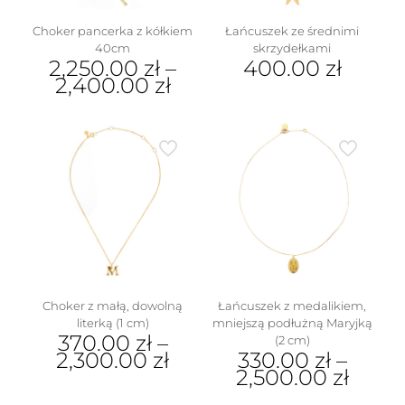
Choker pancerka z kółkiem
Łańcuszek ze średnimi
40cm
skrzydełkami
2,250.00
zł
–
400.00
zł
2,400.00
zł
Ten
produkt
ma
wiele
wariantów.
Opcje
można
wybrać
na
stronie
produktu
Choker z małą, dowolną
Łańcuszek z medalikiem,
literką (1 cm)
mniejszą podłużną Maryjką
370.00
zł
–
(2 cm)
2,300.00
zł
330.00
zł
–
2,500.00
zł
Ten
produkt
Ten