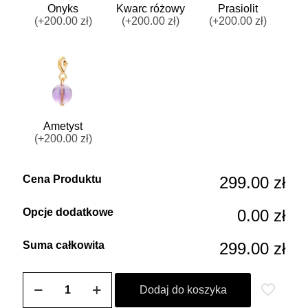
Onyks
Kwarc różowy
Prasiolit
(+200.00 zł)
(+200.00 zł)
(+200.00 zł)
Ametyst
(+200.00 zł)
Cena Produktu
299.00 zł
Opcje dodatkowe
0.00 zł
Suma całkowita
299.00 zł
ilość
ZOZO
Dodaj do koszyka
CHARMS