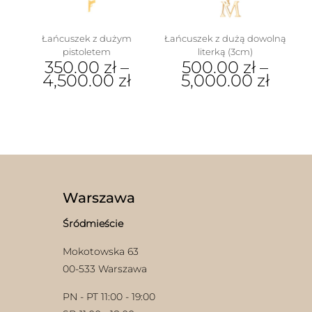
stronie
produktu
Łańcuszek z dużym
Łańcuszek z dużą dowolną
pistoletem
literką (3cm)
350.00
zł
–
500.00
zł
–
4,500.00
zł
5,000.00
zł
Ten
Ten
produkt
produkt
ma
ma
wiele
wiele
wariantów.
wariantów.
Opcje
Opcje
można
można
wybrać
wybrać
Warszawa
na
na
stronie
stronie
Śródmieście
produktu
produktu
Mokotowska 63
00-533 Warszawa
PN - PT 11:00 - 19:00