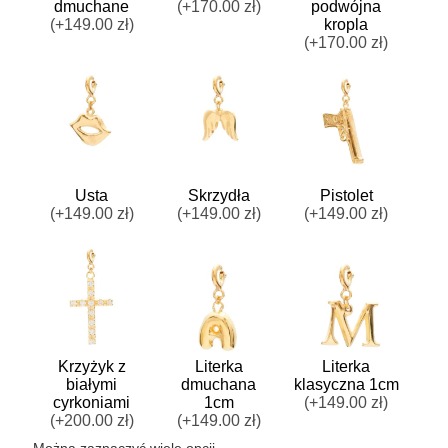
dmuchane
(+170.00 zł)
podwójna
(+149.00 zł)
kropla
(+170.00 zł)
Usta
Skrzydła
Pistolet
(+149.00 zł)
(+149.00 zł)
(+149.00 zł)
Krzyżyk z
Literka
Literka
białymi
dmuchana
klasyczna 1cm
cyrkoniami
1cm
(+149.00 zł)
(+200.00 zł)
(+149.00 zł)