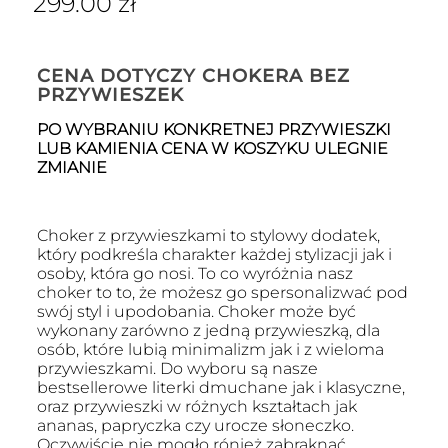
299.00
zł
CENA DOTYCZY CHOKERA BEZ
PRZYWIESZEK
PO WYBRANIU KONKRETNEJ PRZYWIESZKI
LUB KAMIENIA CENA W KOSZYKU ULEGNIE
ZMIANIE
Choker z przywieszkami to stylowy dodatek,
który podkreśla charakter każdej stylizacji jak i
osoby, która go nosi. To co wyróżnia nasz
choker to to, że możesz go spersonalizwać pod
swój styl i upodobania. Choker może być
wykonany zarówno z jedną przywieszką, dla
osób, które lubią minimalizm jak i z wieloma
przywieszkami. Do wyboru są nasze
bestsellerowe literki dmuchane jak i klasyczne,
oraz przywieszki w różnych kształtach jak
ananas, papryczka czy urocze słoneczko.
Oczywiście nie mogło rónież zabraknąć