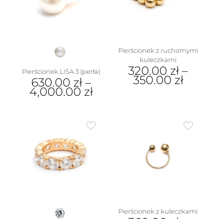
wybrać
wybrać
na
na
stronie
stronie
produktu
produktu
Pierścionek z ruchomymi
kuleczkami
320.00
zł
–
Pierścionek LISA 3 (perła)
350.00
zł
630.00
zł
–
4,000.00
zł
Ten
produkt
Ten
ma
produkt
wiele
ma
wariantów.
wiele
Opcje
wariantów.
można
Opcje
wybrać
można
na
wybrać
stronie
na
produktu
stronie
produktu
Pierścionek z kuleczkami