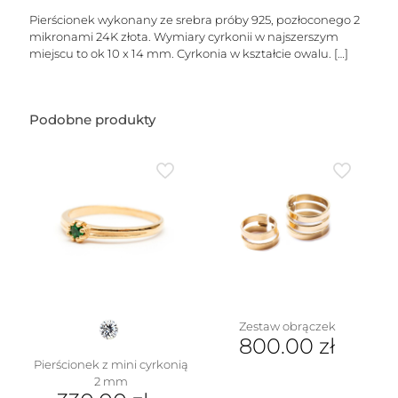
Pierścionek wykonany ze srebra próby 925, pozłoconego 2
mikronami 24K złota. Wymiary cyrkonii w najszerszym
miejscu to ok 10 x 14 mm. Cyrkonia w kształcie owalu.
[…]
Podobne produkty
Zestaw obrączek
800.00
zł
Pierścionek z mini cyrkonią
Ten
2 mm
produkt