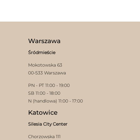
produkt
ma
ma
wiele
wiele
wariantów.
wariantów.
Opcje
Opcje
można
można
wybrać
wybrać
na
Warszawa
na
stronie
stronie
produktu
Śródmieście
produktu
Mokotowska 63
00-533 Warszawa
PN - PT 11:00 - 19:00
SB 11:00 - 18:00
N (handlowa) 11:00 - 17:00
Katowice
Silesia City Center
Chorzowska 111