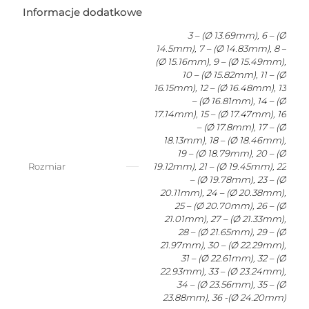
OVAL
Informacje dodatkowe
3 – (Ø 13.69mm), 6 – (Ø
14.5mm), 7 – (Ø 14.83mm), 8 –
(Ø 15.16mm), 9 – (Ø 15.49mm),
10 – (Ø 15.82mm), 11 – (Ø
16.15mm), 12 – (Ø 16.48mm), 13
– (Ø 16.81mm), 14 – (Ø
17.14mm), 15 – (Ø 17.47mm), 16
– (Ø 17.8mm), 17 – (Ø
18.13mm), 18 – (Ø 18.46mm),
19 – (Ø 18.79mm), 20 – (Ø
Rozmiar
19.12mm), 21 – (Ø 19.45mm), 22
– (Ø 19.78mm), 23 – (Ø
20.11mm), 24 – (Ø 20.38mm),
25 – (Ø 20.70mm), 26 – (Ø
21.01mm), 27 – (Ø 21.33mm),
28 – (Ø 21.65mm), 29 – (Ø
21.97mm), 30 – (Ø 22.29mm),
31 – (Ø 22.61mm), 32 – (Ø
22.93mm), 33 – (Ø 23.24mm),
34 – (Ø 23.56mm), 35 – (Ø
23.88mm), 36 -(Ø 24.20mm)