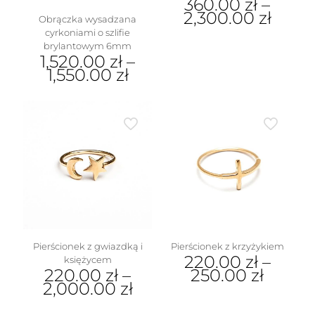
360.00
zł
–
2,300.00
zł
Obrączka wysadzana
cyrkoniami o szlifie
Ten
brylantowym 6mm
produkt
1,520.00
zł
–
ma
1,550.00
zł
wiele
wariantów.
Ten
Opcje
produkt
można
ma
w
wybrać
wiele
na
wariantów.
stronie
Opcje
produktu
można
wybrać
na
stronie
produktu
Pierścionek z gwiazdką i
Pierścionek z krzyżykiem
220.00
zł
–
księżycem
220.00
zł
–
250.00
zł
2,000.00
zł
Ten
Ten
produkt