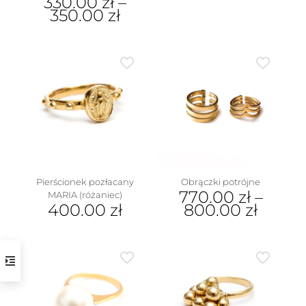
330.00
zł
–
ma
350.00
zł
wiele
wariantów.
Ten
Opcje
produkt
można
ma
wybrać
wiele
na
wariantów.
stronie
Opcje
produktu
można
wybrać
na
stronie
produktu
Pierścionek pozłacany
Obrączki potrójne
770.00
zł
–
MARIA (różaniec)
400.00
zł
800.00
zł
Ten
Ten
produkt
produkt
ma
ma
wiele
wiele
wariantów.
wariantów.
Opcje
Opcje
można
można