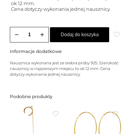
ok 12 mm.
Cena dotyczy wykonania jednej nausznicy.
ilość
Nausznica
Dodaj do koszyka
srebrna
ALLEGRA
(KROPLA)
Informacje dodatkowe
Nausznica wykonana jest ze srebra próby 925. Szerokość
nausznicy w najszerszym miejscu to ok 12 mm. Cena
dotyczy wykonania jednej nausznicy.
Podobne produkty