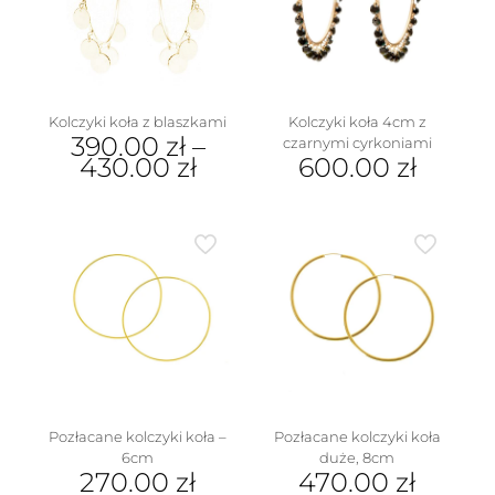
Kolczyki koła z blaszkami
Kolczyki koła 4cm z
390.00
zł
–
czarnymi cyrkoniami
430.00
zł
600.00
zł
Ten
produkt
ma
wiele
wariantów.
Opcje
można
wybrać
na
stronie
produktu
Pozłacane kolczyki koła –
Pozłacane kolczyki koła
6cm
duże, 8cm
270.00
zł
470.00
zł