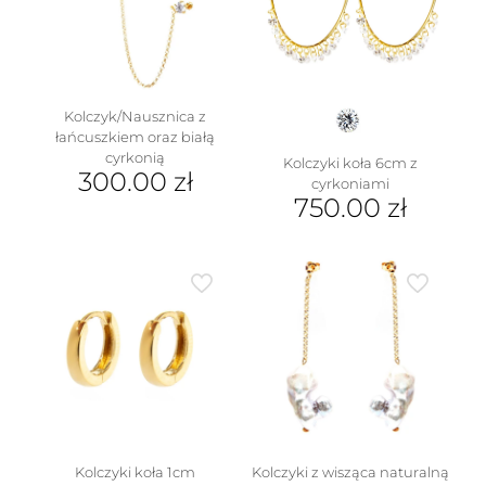
Kolczyk/Nausznica z
łańcuszkiem oraz białą
cyrkonią
Kolczyki koła 6cm z
300.00
zł
cyrkoniami
750.00
zł
Ten
produkt
ma
wiele
wariantów.
Opcje
można
wybrać
na
stronie
produktu
Kolczyki koła 1cm
Kolczyki z wisząca naturalną