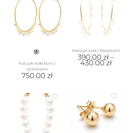
Kolczyki koła z blaszkami
390.00
zł
–
430.00
zł
Kolczyki koła 6cm z
cyrkoniami
Ten
750.00
zł
produkt
ma
Ten
wiele
produkt
wariantów.
ma
Opcje
wiele
można
wariantów.
wybrać
Opcje
na
można
stronie
wybrać
produktu
na