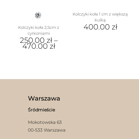
Kolczyki koła 1 cm z większą
kulką
400.00
zł
Kolczyki koła 2,5cm z
cyrkoniami
250.00
zł
–
470.00
zł
Ten
produkt
ma
wiele
wariantów.
Opcje
można
wybrać
Warszawa
na
stronie
Śródmieście
produktu
Mokotowska 63
00-533 Warszawa