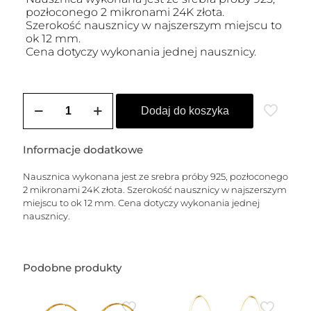
pozłoconego 2 mikronami 24K złota.
Szerokość nausznicy w najszerszym miejscu to
ok 12 mm.
Cena dotyczy wykonania jednej nausznicy.
ilość
Nausznica
Dodaj do koszyka
pozłacana
ALLEGRA
SATYNA
Informacje dodatkowe
(KROPLA)
Nausznica wykonana jest ze srebra próby 925, pozłoconego
2 mikronami 24K złota. Szerokość nausznicy w najszerszym
miejscu to ok 12 mm. Cena dotyczy wykonania jednej
nausznicy.
Podobne produkty