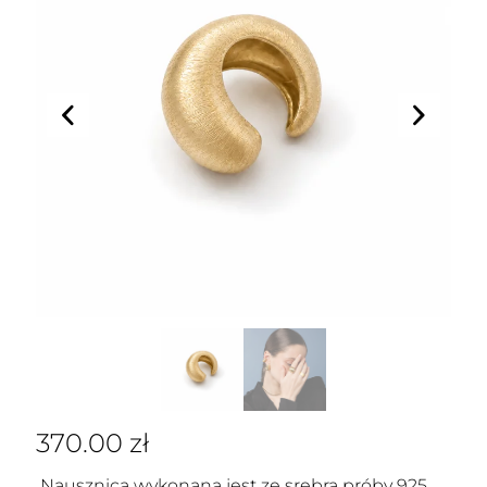
370.00
zł
Nausznica wykonana jest ze srebra próby 925,