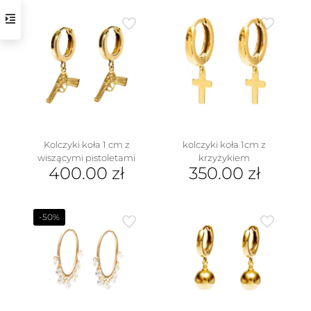
ma
wiele
wariantów.
Opcje
można
wybrać
na
stronie
produktu
Kolczyki koła 1 cm z
kolczyki koła 1cm z
wiszącymi pistoletami
krzyżykiem
400.00
zł
350.00
zł
-50%