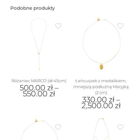
Podobne produkty
Różaniec MARCO (dł 45cm)
Łańcuszek z medalikiem,
500.00
zł
–
mniejszą podłużną Maryjką
550.00
zł
(2 cm)
330.00
zł
–
Ten
2,500.00
zł
produkt
ma
Ten
wiele
produkt
wariantów.
ma
Opcje
wiele
można
wariantów.