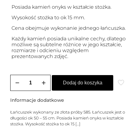
Posiada kamień onyks w kształcie stożka.
Wysokość stożka to ok 15 mm.
Cena obejmuje wykonanie jednego łańcuszka.
Każdy kamień posiada unikalne cechy, dlatego
możliwe są subtelne różnice w jego kształcie,
rozmiarze i odcieniu względem
prezentowanych zdjęć.
ilość
Łańcuszek
Dodaj do koszyka
złoty
PIERO
(onyks
Informacje dodatkowe
stożek)
Łańcuszek wykonany ze złota próby 585. Łańcuszek jest o
długości ok 50 – 55 cm. Posiada kamień onyks w kształcie
stożka. Wysokość stożka to ok 15
[…]