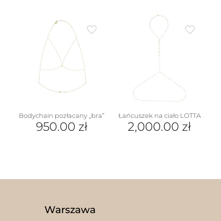
Ten
Ten
produkt
produkt
ma
ma
wiele
wiele
wariantów.
wariantów.
Opcje
Opcje
można
można
wybrać
wybrać
na
na
stronie
stronie
produktu
produktu
Bodychain pozłacany „bra”
Łańcuszek na ciało LOTTA
950.00
zł
2,000.00
zł
Warszawa