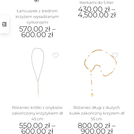
literkami do 5 liter
430.00
zł
–
Łańcuszek z średnim
4,500.00
zł
krzyżem wysadzanym
cyrkoniami
Ten
570.00
zł
–
produkt
600.00
zł
ma
wiele
Ten
wariantów.
produkt
Opcje
ma
można
wiele
wybrać
wariantów.
na
Opcje
stronie
można
produktu
wybrać
na
stronie
produktu
Różaniec krótki z onyksów
Różaniec długi z dużych
zakończony krzyżykiem dł
kulek zakończny krzyżem dł
45 cm
55 cm
550.00
zł
–
800.00
zł
–
600.00
zł
900.00
zł