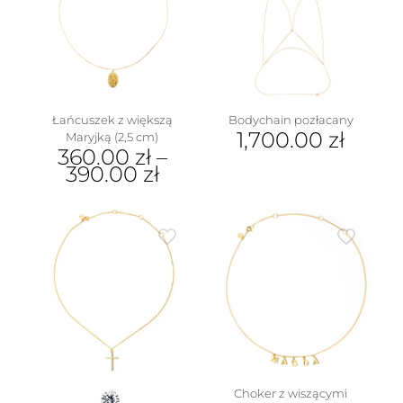
wybrać
Opcje
na
można
stronie
wybrać
produktu
na
stronie
produktu
Łańcuszek z większą
Bodychain pozłacany
1,700.00
zł
Maryjką (2,5 cm)
360.00
zł
–
390.00
zł
Ten
produkt
ma
wiele
wariantów.
Opcje
można
wybrać
na
stronie
produktu
Choker z wiszącymi