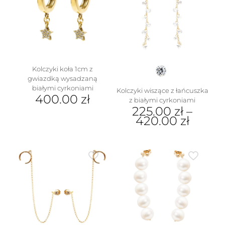
Kolczyki koła 1cm z
gwiazdką wysadzaną
białymi cyrkoniami
Kolczyki wiszące z łańcuszka
400.00
zł
z białymi cyrkoniami
225.00
zł
–
420.00
zł
Ten
produkt
ma
wiele
wariantów.
Opcje
można
wybrać
na
stronie