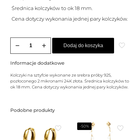
Średnica kolczyków to ok 18 mm.
Cena dotyczy wykonania jednej pary kolczyków.
ilość
Kolczyki
Dodaj do koszyka
sztyfty
pozłacane
-
Informacje dodatkowe
S
-
Kolczyki na sztyfcie wykonane ze srebra próby 925,
ARIA
pozłoconego 2 mikronami 24K złota. Średnica kolczyków to
ok 18 mm. Cena dotyczy wykonania jednej pary kolczyków.
Podobne produkty
-50%