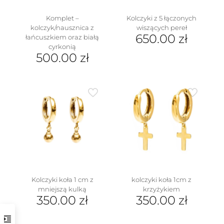
produktu
Komplet –
Kolczyki z 5 łączonych
kolczyk/nausznica z
wiszących pereł
650.00
zł
łańcuszkiem oraz białą
cyrkonią
500.00
zł
Kolczyki koła 1 cm z
kolczyki koła 1cm z
mniejszą kulką
krzyżykiem
350.00
zł
350.00
zł