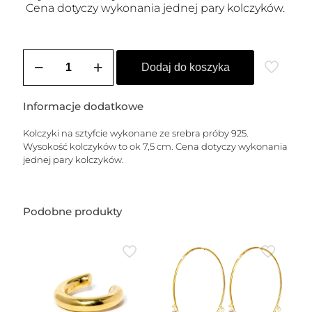
Cena dotyczy wykonania jednej pary kolczyków.
ilość
Kolczyki
Dodaj do koszyka
sztyfty
srebrne
LIVIA
Informacje dodatkowe
2
(elipsy)
Kolczyki na sztyfcie wykonane ze srebra próby 925.
Wysokość kolczyków to ok 7,5 cm. Cena dotyczy wykonania
jednej pary kolczyków.
Podobne produkty