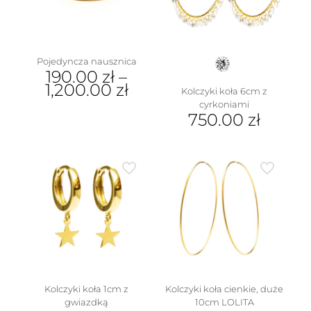
Pojedyncza nausznica
190.00
zł
–
1,200.00
zł
Kolczyki koła 6cm z
cyrkoniami
Ten
750.00
zł
produkt
ma
Ten
wiele
produkt
wariantów.
ma
Opcje
wiele
można
wariantów.
wybrać
Opcje
na
można
stronie
wybrać
produktu
na
stronie
produktu
Kolczyki koła 1cm z
Kolczyki koła cienkie, duże
gwiazdką
10cm LOLITA