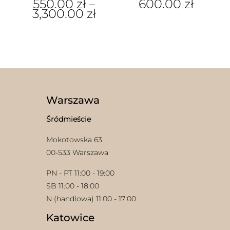
550.00
zł
–
600.00
zł
3,300.00
zł
Ten
produkt
ma
wiele
wariantów.
Opcje
można
wybrać
Warszawa
na
stronie
Śródmieście
produktu
Mokotowska 63
00-533 Warszawa
PN - PT 11:00 - 19:00
SB 11:00 - 18:00
N (handlowa) 11:00 - 17:00
Katowice