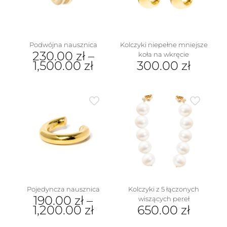
Podwójna nausznica
Kolczyki niepełne mniejsze
230.00
zł
–
koła na wkręcie
1,500.00
zł
300.00
zł
Ten
produkt
ma
wiele
wariantów.
Opcje
można
wybrać
na
stronie
produktu
Pojedyncza nausznica
Kolczyki z 5 łączonych
190.00
zł
–
wiszących pereł
1,200.00
zł
650.00
zł
Ten