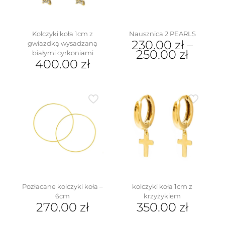
Kolczyki koła 1cm z
Nausznica 2 PEARLS
230.00
zł
–
gwiazdką wysadzaną
250.00
zł
białymi cyrkoniami
400.00
zł
Ten
produkt
ma
wiele
wariantów.
Opcje
można
wybrać
na
stronie
produktu
Pozłacane kolczyki koła –
kolczyki koła 1cm z
6cm
krzyżykiem
270.00
zł
350.00
zł