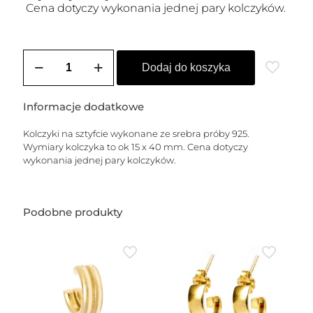
Cena dotyczy wykonania jednej pary kolczyków.
ilość
Kolczyki
Dodaj do koszyka
sztyfty
srebrne
EMILIA
Informacje dodatkowe
2
Kolczyki na sztyfcie wykonane ze srebra próby 925.
Wymiary kolczyka to ok 15 x 40 mm. Cena dotyczy
wykonania jednej pary kolczyków.
Podobne produkty