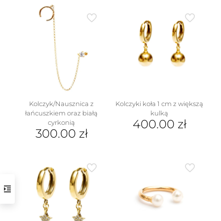
produkt
ma
wiele
wariantów.
Opcje
można
wybrać
na
stronie
produktu
Kolczyk/Nausznica z
Kolczyki koła 1 cm z większą
łańcuszkiem oraz białą
kulką
400.00
zł
cyrkonią
300.00
zł