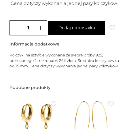
Cena dotyczy wykonania jednej pary kolczyków.
ilość
Kolczyki
Dodaj do koszyka
sztyfty
pozłacane
ARIA
Informacje dodatkowe
-
L
Kolczyki na sztyfcie wykonane ze srebra próby 925,
pozłoconego 2 mikronami 24K złota. Średnica kolczyków to
ok 35 mm. Cena dotyczy wykonania jednej pary kolczyków.
Podobne produkty