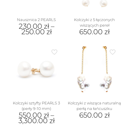
Nausznica 2 PEARLS
Kolczyki z 5 łączonych
230.00
zł
–
wiszących pereł
250.00
zł
650.00
zł
Ten
produkt
ma
wiele
wariantów.
Opcje
można
wybrać
na
stronie
produktu
Kolczyki sztyfty PEARLS 3
Kolczyki z wisząca naturalną
(perły 9-10 mm)
perłą na łańcuszku
550.00
zł
–
650.00
zł
3,300.00
zł
Ten