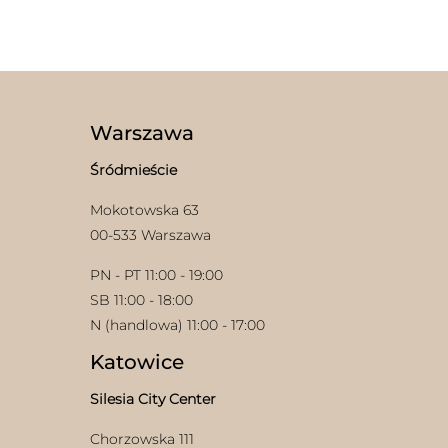
produkt
ma
wiele
wariantów.
Opcje
można
wybrać
Warszawa
na
stronie
Śródmieście
produktu
Mokotowska 63
00-533 Warszawa
PN - PT 11:00 - 19:00
SB 11:00 - 18:00
N (handlowa) 11:00 - 17:00
Katowice
Silesia City Center
Chorzowska 111