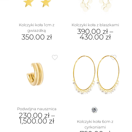
na
stronie
produktu
Kolczyki koła 1cm z
Kolczyki koła z blaszkami
390.00
zł
–
gwiazdką
350.00
zł
430.00
zł
Ten
produkt
ma
wiele
wariantów.
Opcje
można
wybrać
na
stronie
produktu
Podwójna nausznica
230.00
zł
–
1,500.00
zł
Kolczyki koła 6cm z
cyrkoniami
Ten