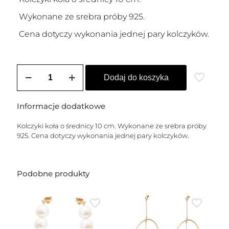
Wykonane ze srebra próby 925.
Cena dotyczy wykonania jednej pary kolczyków.
ilość
Kolczyki
Dodaj do koszyka
srebrne
OLIVIA
2
Informacje dodatkowe
-
XL
Kolczyki koła o średnicy 10 cm. Wykonane ze srebra próby
(koła
925. Cena dotyczy wykonania jednej pary kolczyków.
10
cm)
Podobne produkty