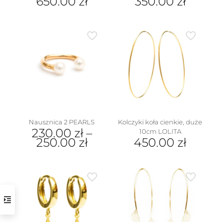
650.00
zł
350.00
zł
Nausznica 2 PEARLS
Kolczyki koła cienkie, duże
230.00
zł
–
10cm LOLITA
250.00
zł
450.00
zł
Ten
produkt
ma
wiele
wariantów.
Opcje
można
wybrać