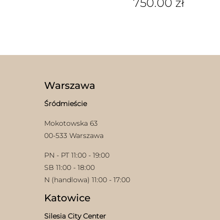
750.00
zł
produkt
ma
Ten
wiele
produkt
wariantów.
ma
Opcje
wiele
można
wariantów.
wybrać
Opcje
na
można
stronie
wybrać
Warszawa
produktu
na
stronie
Śródmieście
produktu
Mokotowska 63
00-533 Warszawa
PN - PT 11:00 - 19:00
SB 11:00 - 18:00
N (handlowa) 11:00 - 17:00
Katowice
Silesia City Center