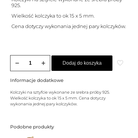
925.
Wielkość kolczyka to ok 15 x 5 mm.
Cena dotyczy wykonania jednej pary kolczyków.
ilość
Kolczyki
Dodaj do koszyka
srebrne
OLIVIA
-
Informacje dodatkowe
S
(koła
Kolczyki na sztyfcie wykonane ze srebra próby 925.
1,5
Wielkość kolczyka to ok 15 x 5 mm. Cena dotyczy
cm)
wykonania jednej pary kolczyków.
Podobne produkty