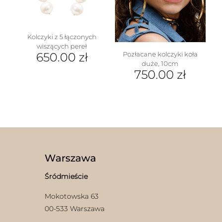
Kolczyki z 5 łączonych
wiszących pereł
650.00
zł
Pozłacane kolczyki koła
duże, 10cm
750.00
zł
Warszawa
Śródmieście
Mokotowska 63
00-533 Warszawa