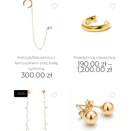
Kolczyk/Nausznica z
Pojedyncza nausznica
190.00
zł
–
łańcuszkiem oraz białą
1,200.00
zł
cyrkonią
300.00
zł
Ten
produkt
ma
wiele
-50%
wariantów.
Opcje
można
wybrać
na
stronie