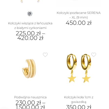
produktu
Kolczyki pozłacane SERENA
– XL (9 mm)
450.00
zł
Kolczyki wiszące z łańcuszka
z białymi cyrkoniami
225.00
zł
–
420.00
zł
Ten
produkt
ma
wiele
wariantów.
Opcje
można
wybrać
na
stronie
produktu
Podwójna nausznica
Kolczyki koła 1cm z
230.00
zł
–
gwiazdką
1,500.00
zł
350.00
zł