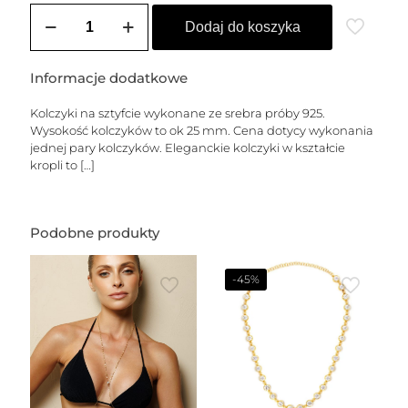
ilość
Kolczyki
Dodaj do koszyka
srebrne
ALLEGRA
-
Informacje dodatkowe
L
(KROPLE)
Kolczyki na sztyfcie wykonane ze srebra próby 925.
Wysokość kolczyków to ok 25 mm. Cena dotycy wykonania
jednej pary kolczyków. Eleganckie kolczyki w kształcie
kropli to
[…]
Podobne produkty
-45%