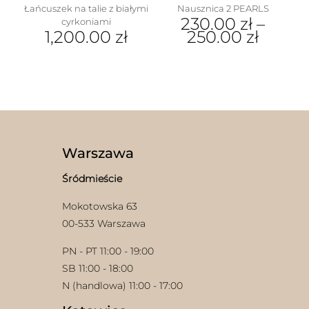
Łańcuszek na talie z białymi
Nausznica 2 PEARLS
230.00
zł
–
cyrkoniami
1,200.00
zł
250.00
zł
Ten
produkt
ma
wiele
wariantów.
Opcje
w
można
wybrać
Warszawa
na
stronie
Śródmieście
produktu
Mokotowska 63
00-533 Warszawa
PN - PT 11:00 - 19:00
SB 11:00 - 18:00
N (handlowa) 11:00 - 17:00