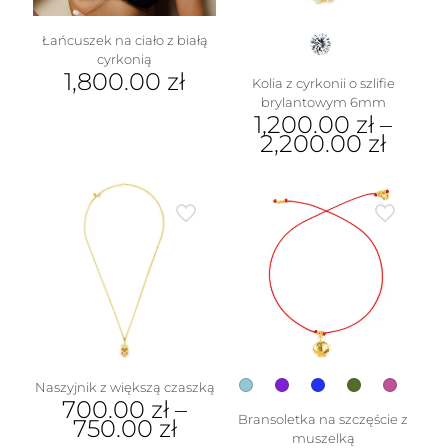
Łańcuszek na ciało z białą
cyrkonią
1,800.00
zł
Kolia z cyrkonii o szlifie
brylantowym 6mm
1,200.00
zł
–
2,200.00
zł
Ten
produkt
ma
wiele
wariantów.
Opcje
można
wybrać
na
stronie
produktu
Naszyjnik z większą czaszką
700.00
zł
–
Bransoletka na szczęście z
750.00
zł
muszelką