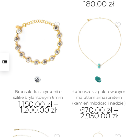
Ten
180.00
zł
produkt
Ten
ma
produkt
wiele
ma
wariantów.
wiele
Opcje
wariantów.
można
Opcje
wybrać
można
na
wybrać
stronie
na
produktu
stronie
produktu
Bransoletka z cyrkonii o
Łańcuszek z polerowanym
szlifie brylantowym 6mm
malutkim amazonitem
1,150.00
zł
–
(kamień młodości i nadziei)
1,200.00
zł
670.00
zł
–
2,950.00
zł
Ten
produkt
Ten
ma
produkt
wiele
ma