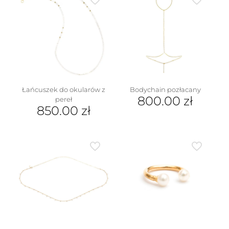
wariantów.
wiele
Opcje
wariantów.
można
Opcje
wybrać
można
na
wybrać
stronie
na
produktu
stronie
produktu
Łańcuszek do okularów z
Bodychain pozłacany
800.00
zł
pereł
850.00
zł