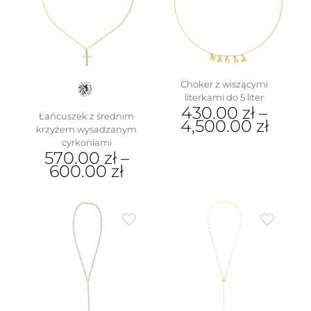
można
wybrać
na
stronie
produktu
Choker z wiszącymi
literkami do 5 liter
430.00
zł
–
Łańcuszek z średnim
4,500.00
zł
krzyżem wysadzanym
cyrkoniami
Ten
570.00
zł
–
produkt
600.00
zł
ma
wiele
Ten
wariantów.
produkt
Opcje
ma
można
wiele
wybrać
wariantów.
na
Opcje
stronie
można
produktu
wybrać
na
stronie