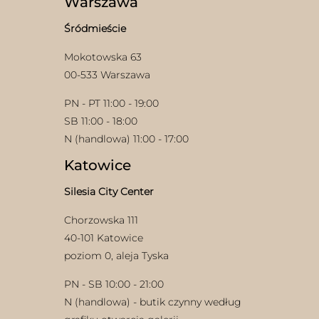
Warszawa
na
stronie
Śródmieście
produktu
Mokotowska 63
00-533 Warszawa
PN - PT 11:00 - 19:00
SB 11:00 - 18:00
N (handlowa) 11:00 - 17:00
Katowice
Silesia City Center
Chorzowska 111
40-101 Katowice
poziom 0, aleja Tyska
PN - SB 10:00 - 21:00
N (handlowa) - butik czynny według