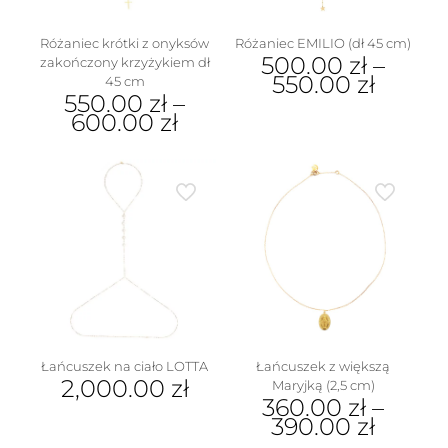
produktu
Różaniec krótki z onyksów
Różaniec EMILIO (dł 45 cm)
500.00
zł
–
zakończony krzyżykiem dł
550.00
zł
45 cm
550.00
zł
–
Ten
600.00
zł
produkt
Ten
ma
produkt
wiele
ma
wariantów.
wiele
Opcje
wariantów.
można
Opcje
wybrać
można
na
wybrać
stronie
na
produktu
stronie
produktu
Łańcuszek na ciało LOTTA
Łańcuszek z większą
2,000.00
zł
Maryjką (2,5 cm)
360.00
zł
–
390.00
zł