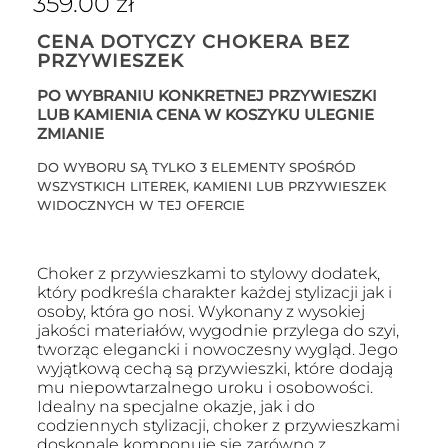
359.00
zł
CENA DOTYCZY CHOKERA BEZ
PRZYWIESZEK
PO WYBRANIU KONKRETNEJ PRZYWIESZKI
LUB KAMIENIA CENA W KOSZYKU ULEGNIE
ZMIANIE
DO WYBORU SĄ TYLKO 3 ELEMENTY SPOŚRÓD
WSZYSTKICH LITEREK, KAMIENI LUB PRZYWIESZEK
WIDOCZNYCH W TEJ OFERCIE
Choker z przywieszkami to stylowy dodatek,
który podkreśla charakter każdej stylizacji jak i
osoby, która go nosi. Wykonany z wysokiej
jakości materiałów, wygodnie przylega do szyi,
tworząc elegancki i nowoczesny wygląd. Jego
wyjątkową cechą są przywieszki, które dodają
mu niepowtarzalnego uroku i osobowości.
Idealny na specjalne okazje, jak i do
codziennych stylizacji, choker z przywieszkami
doskonale komponuje się zarówno z