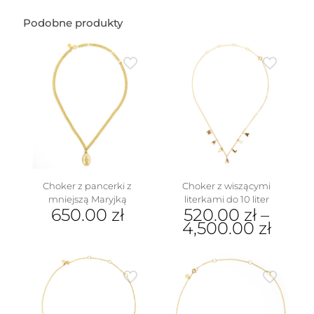
Podobne produkty
Choker z pancerki z
Choker z wiszącymi
mniejszą Maryjką
literkami do 10 liter
650.00
zł
520.00
zł
–
4,500.00
zł
Ten
produkt
ma
wiele
wariantów.
Opcje