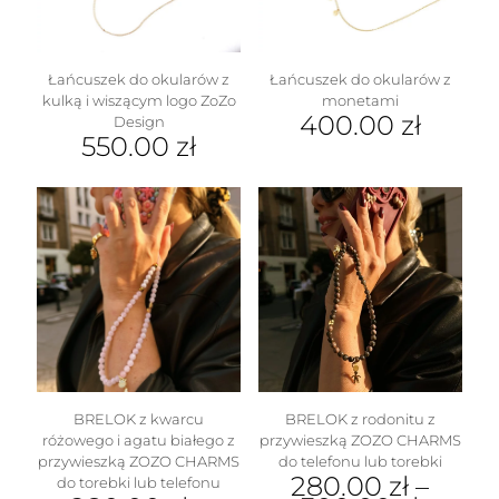
Łańcuszek do okularów z
Łańcuszek do okularów z
kulką i wiszącym logo ZoZo
monetami
400.00
zł
Design
550.00
zł
BRELOK z kwarcu
BRELOK z rodonitu z
różowego i agatu białego z
przywieszką ZOZO CHARMS
przywieszką ZOZO CHARMS
do telefonu lub torebki
280.00
zł
–
do torebki lub telefonu