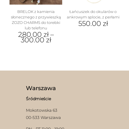
produktu
BRELOK z kamienia
Łańcuszek do okularów o
słonecznego z przywieszką
ankrowym splocie, z perłami
550.00
zł
ZOZO CHARMS do torebki
lub telefonu
280.00
zł
–
300.00
zł
Ten
produkt
ma
wiele
wariantów.
Opcje
można
wybrać
Warszawa
na
stronie
Śródmieście
produktu
Mokotowska 63
00-533 Warszawa