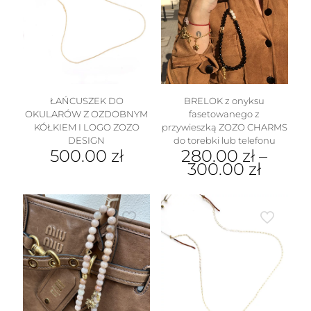
wariantów.
Opcje
można
wybrać
na
stronie
produktu
ŁAŃCUSZEK DO
BRELOK z onyksu
OKULARÓW Z OZDOBNYM
fasetowanego z
KÓŁKIEM I LOGO ZOZO
przywieszką ZOZO CHARMS
DESIGN
do torebki lub telefonu
500.00
zł
280.00
zł
–
300.00
zł
Ten
produkt
ma
wiele
wariantów.
Opcje
można
wybrać
na
stronie