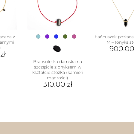
acana z
Łańcuszek pozłac
zarnymi
M – (onyks st
900.0
i
0
zł
Ten
Bransoletka damska na
pro
szczęście z onyksem w
ma
kształcie stożka (kamień
wiel
mądrości)
war
310.00
zł
Opc
Ten
moż
produkt
wyb
ma
na
wiele
stro
wariantów.
pro
Opcje
można