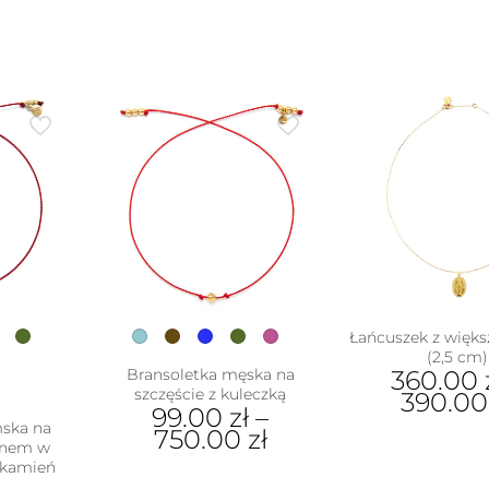
Łańcuszek z więks
(2,5 cm)
Bransoletka męska na
360.00
szczęście z kuleczką
390.0
99.00
zł
–
mska na
Ten
750.00
zł
rynem w
pro
 (kamień
Ten
ma