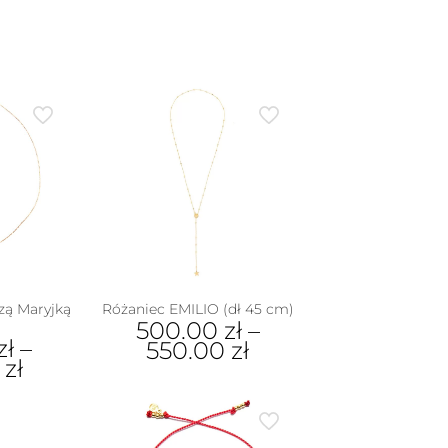
zą Maryjką
Różaniec EMILIO (dł 45 cm)
500.00
zł
–
zł
–
550.00
zł
0
zł
Ten
produkt
dukt
ma
wiele