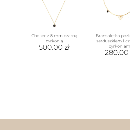
Choker z 8 mm czarną
Bransoletka pozł
cyrkonią
serduszkiem i c
500.00
zł
cyrkoniam
280.0