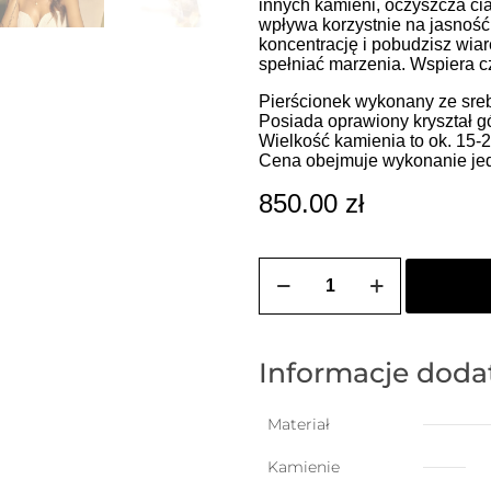
innych kamieni, oczyszcza ciał
wpływa korzystnie na jasnoś
koncentrację i pobudzisz wia
spełniać marzenia. Wspiera c
Pierścionek wykonany ze sreb
Posiada oprawiony kryształ gó
Wielkość kamienia to ok. 15-
Cena obejmuje wykonanie jed
850.00
zł
ilość
Pierścionek
z
wybranym
kamieniem
w
Informacje dod
kształcie
stożka
Materiał
Kamienie