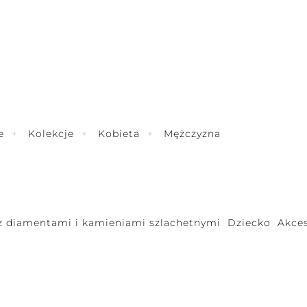
e
Kolekcje
Kobieta
Mężczyzna
 z diamentami i kamieniami szlachetnymi
Dziecko
Akces