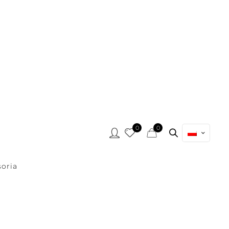
0
0
oria