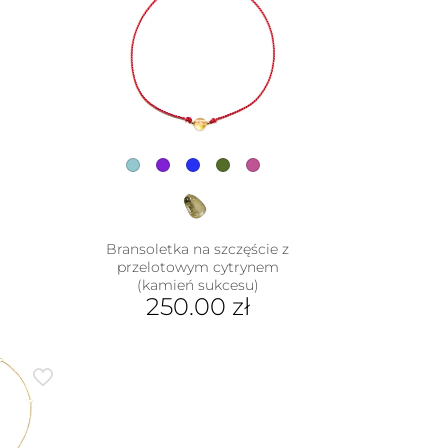
e
wariantów.
iantów.
Opcje
je
można
na
wybrać
rać
na
stronie
nie
produktu
duktu
Bransoletka na szczęście z
przelotowym cytrynem
(kamień sukcesu)
250.00
zł
Ten
produkt
ma
wiele
wariantów.
Opcje