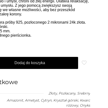
o i umysł, chroni od złej energii. Ułatwia relaksację,
ć umysłu. Z jego pomocą zwiększysz swoją
rę we własne możliwości, aby bez przeszkód
zakrę korony.
ra próby 925, pozłoconego 2 mikronami 24k złota.
rski.
25 mm.
nego pierścionka.
Dodaj do koszyka
atkowe
Złoty
,
Pozłacany
,
Srebrny
Amazonit
,
Ametyst
,
Cytryn
,
Kryształ górski
,
Kwarc
różowy
,
Onyks