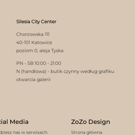
wybrać
na
stronie
produktu
Silesia City Center
Chorzowska 111
40-101 Katowice
poziom 0, aleja Tyska
PN - SB 10:00 - 21:00
N (handlowa) - butik czynny według grafiku
otwarcia galerii
ial Media
ZoZo Design
dziesz nas w serwisach:
Strona główna