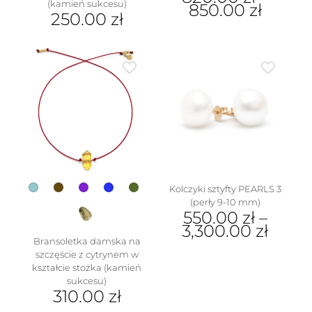
(kamień sukcesu)
850.00
zł
250.00
zł
Ten
Ten
produkt
produkt
ma
ma
wiele
wiele
wariantów.
wariantów.
Opcje
Opcje
można
można
wybrać
wybrać
na
na
stronie
stronie
produktu
produktu
Kolczyki sztyfty PEARLS 3
(perły 9-10 mm)
550.00
zł
–
3,300.00
zł
Bransoletka damska na
Ten
szczęście z cytrynem w
produkt
kształcie stożka (kamień
ma
sukcesu)
wiele
310.00
zł
wariantów.