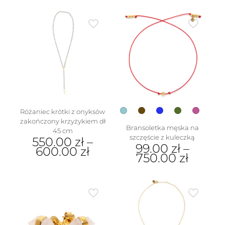
Ten
Opcje
produkt
można
ma
wybrać
wiele
na
wariantów.
stronie
Opcje
produktu
można
wybrać
na
stronie
produktu
Różaniec krótki z onyksów
zakończony krzyżykiem dł
Bransoletka męska na
45 cm
szczęście z kuleczką
550.00
zł
–
99.00
zł
–
600.00
zł
750.00
zł
Ten
Ten
produkt
produkt
ma
ma
wiele
wiele
wariantów.
wariantów.
Opcje
Opcje
można