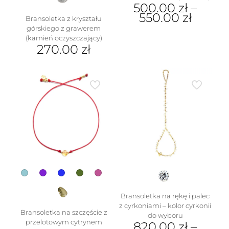
500.00
zł
–
550.00
zł
Bransoletka z kryształu
górskiego z grawerem
Ten
(kamień oczyszczający)
produkt
270.00
zł
ma
wiele
wariantów.
Opcje
można
wybrać
na
stronie
produktu
Bransoletka na rękę i palec
z cyrkoniami – kolor cyrkonii
Bransoletka na szczęście z
do wyboru
przelotowym cytrynem
820.00
zł
–