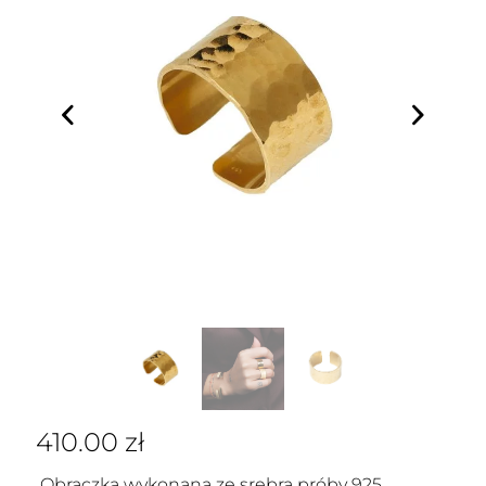
410.00
zł
Obrączka wykonana ze srebra próby 925,