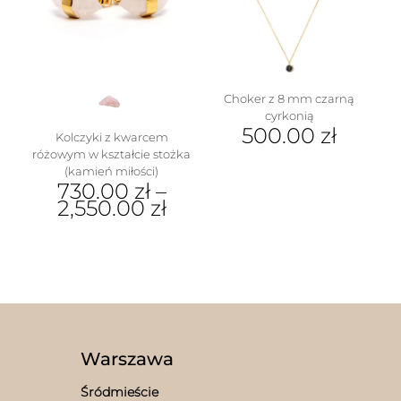
można
wybrać
wybrać
na
na
stronie
stronie
produktu
produktu
Choker z 8 mm czarną
cyrkonią
500.00
zł
Kolczyki z kwarcem
różowym w kształcie stożka
(kamień miłości)
730.00
zł
–
2,550.00
zł
Ten
produkt
ma
wiele
wariantów.
Opcje
można
wybrać
Warszawa
na
stronie
Śródmieście
produktu