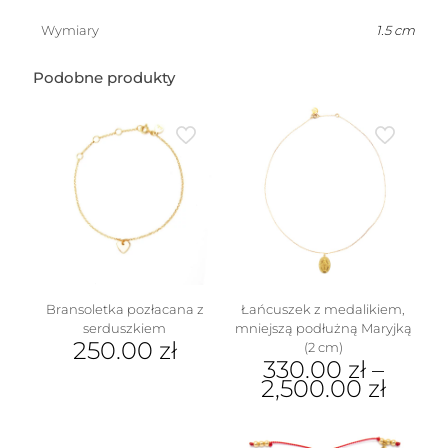
(1
cm)
Wymiary
1.5 cm
Podobne produkty
Bransoletka pozłacana z
Łańcuszek z medalikiem,
serduszkiem
mniejszą podłużną Maryjką
250.00
zł
(2 cm)
330.00
zł
–
2,500.00
zł
Ten
produkt