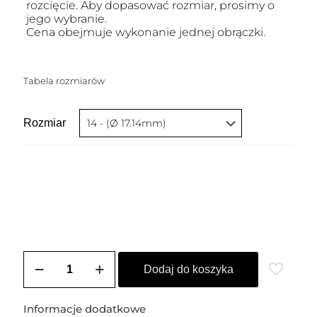
rozcięcie. Aby dopasować rozmiar, prosimy o
jego wybranie.
Cena obejmuje wykonanie jednej obrączki.
Tabela rozmiarów
Rozmiar
ilość
Obrączka
Dodaj do koszyka
szeroka
pozłacana
DINA
Informacje dodatkowe