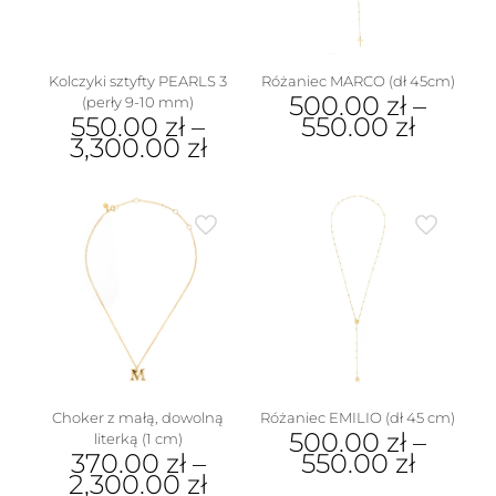
na
na
stronie
stronie
produktu
produktu
Kolczyki sztyfty PEARLS 3
Różaniec MARCO (dł 45cm)
500.00
zł
–
(perły 9-10 mm)
550.00
zł
–
550.00
zł
3,300.00
zł
Ten
Ten
produkt
produkt
ma
ma
wiele
wiele
wariantów.
wariantów.
Opcje
Opcje
można
można
wybrać
wybrać
na
na
stronie
stronie
produktu
produktu
Choker z małą, dowolną
Różaniec EMILIO (dł 45 cm)
500.00
zł
–
literką (1 cm)
370.00
zł
–
550.00
zł
2,300.00
zł
Ten