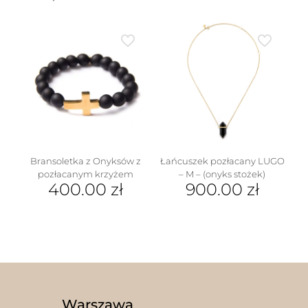
Ten
produkt
produkt
ma
ma
wiele
wiele
wariantów.
wariantów.
Opcje
Opcje
można
można
wybrać
wybrać
na
na
stronie
stronie
produktu
produktu
Bransoletka z Onyksów z
Łańcuszek pozłacany LUGO
pozłacanym krzyżem
– M – (onyks stożek)
400.00
zł
900.00
zł
Ten
produkt
ma
wiele
wariantów.
Opcje
można
wybrać
Warszawa