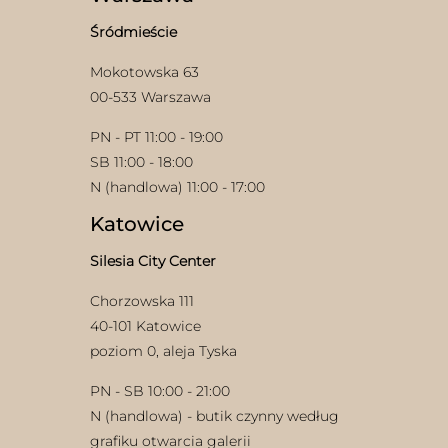
na
stronie
Śródmieście
produktu
Mokotowska 63
00-533 Warszawa
PN - PT 11:00 - 19:00
SB 11:00 - 18:00
N (handlowa) 11:00 - 17:00
Katowice
Silesia City Center
Chorzowska 111
40-101 Katowice
poziom 0, aleja Tyska
PN - SB 10:00 - 21:00
N (handlowa) - butik czynny według
grafiku otwarcia galerii