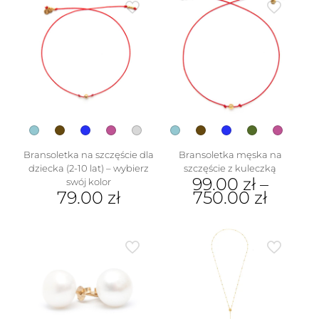
ma
wiele
wariantów.
Opcje
można
wybrać
na
stronie
produktu
Bransoletka na szczęście dla
Bransoletka męska na
dziecka (2-10 lat) – wybierz
szczęście z kuleczką
99.00
zł
–
swój kolor
79.00
zł
750.00
zł
Ten
Ten
produkt
produkt
ma
ma
wiele
wiele
wariantów.
wariantów.
Opcje
Opcje
można
można
wybrać
wybrać